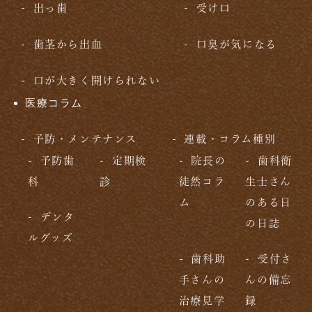
出っ歯
受け口
歯茎から出血
口臭が気になる
口が大きく開けられない
医療コラム
予防・メンテナンス
連載・コラム種別
予防歯
定期検
院長の
歯科衛
科
診
徒然コラ
生士さん
ム
のある日
デンタ
の日誌
ルグッズ
歯科助
受付さ
手さんの
んの備忘
治療見学
録