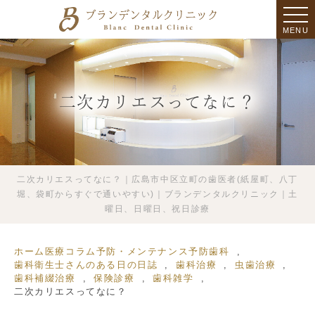
MENU
二次カリエスってなに？
二次カリエスってなに？｜広島市中区立町の歯医者(紙屋町、八丁
堀、袋町からすぐで通いやすい)｜ブランデンタルクリニック｜土
曜日、日曜日、祝日診療
ホーム
医療コラム
予防・メンテナンス
予防歯科
歯科衛生士さんのある日の日誌
歯科治療
虫歯治療
歯科補綴治療
保険診療
歯科雑学
二次カリエスってなに？