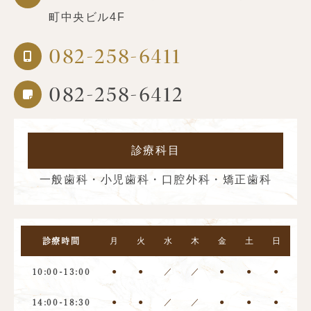
町中央ビル4F
082-258-6411
082-258-6412
診療科目
一般歯科・小児歯科・口腔外科・矯正歯科
月
火
水
木
金
土
日
診療時間
●
●
／
／
●
●
●
10:00-13:00
●
●
／
／
●
●
●
14:00-18:30