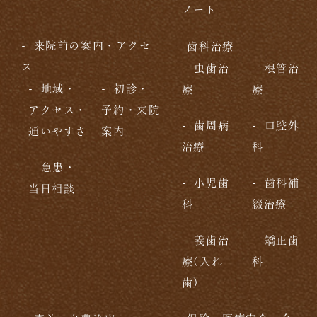
ノート
来院前の案内・アクセ
歯科治療
ス
虫歯治
根管治
地域・
初診・
療
療
アクセス・
予約・来院
歯周病
口腔外
通いやすさ
案内
治療
科
急患・
小児歯
歯科補
当日相談
科
綴治療
義歯治
矯正歯
療(入れ
科
歯)