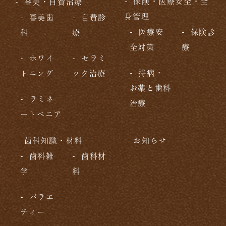
保険・医療安全・全
審美・自費治療
身管理
審美歯
自費診
医療安
保険診
科
療
全対策
療
ホワイ
セラミ
持病・
トニング
ック治療
お薬と歯科
ラミネ
治療
ートベニア
歯科知識・材料
お知らせ
歯科雑
歯科材
学
料
バラエ
ティー