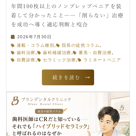
年間100枚以上のノンプレップベニアを装
着して分かったこと――「削らない」治療
を成功へ導く適応判断と咬合
2026年7月30日
,
,
連載・コラム種別
院長の徒然コラム
,
,
,
歯科治療
歯科補綴治療
審美・自費治療
,
,
自費診療
セラミック治療
ラミネートベニア
続きを読む