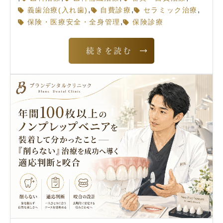
,
,
,
義歯治療(入れ歯)
自費診療
セラミック治療
,
保険・医療安全・全身管理
保険診療
続きを読む