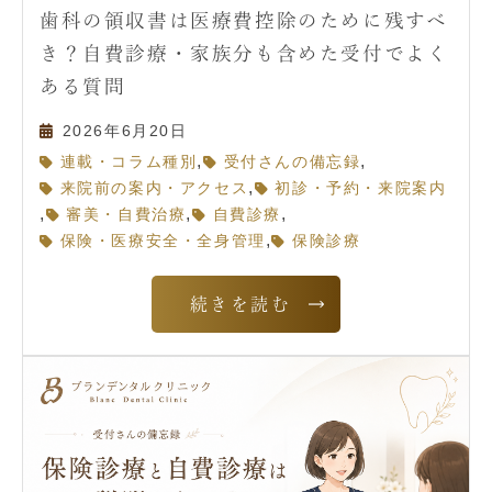
歯科の領収書は医療費控除のために残すべ
き？自費診療・家族分も含めた受付でよく
ある質問
2026年6月20日
,
,
連載・コラム種別
受付さんの備忘録
,
来院前の案内・アクセス
初診・予約・来院案内
,
,
,
審美・自費治療
自費診療
,
保険・医療安全・全身管理
保険診療
続きを読む