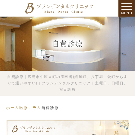
MENU
自費診療
自費診療｜広島市中区立町の歯医者(紙屋町、八丁堀、袋町からす
ぐで通いやすい)｜ブランデンタルクリニック｜土曜日、日曜日、
祝日診療
ホーム
医療コラム
自費診療