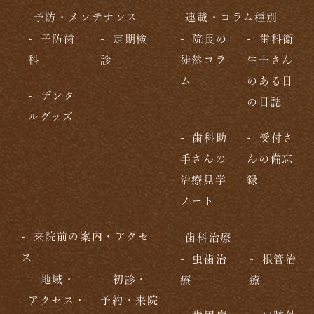
予防・メンテナンス
連載・コラム種別
予防歯
定期検
院長の
歯科衛
科
診
徒然コラ
生士さん
ム
のある日
デンタ
の日誌
ルグッズ
歯科助
受付さ
手さんの
んの備忘
治療見学
録
ノート
来院前の案内・アクセ
歯科治療
ス
虫歯治
根管治
地域・
初診・
療
療
アクセス・
予約・来院