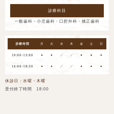
診療科目
一般歯科・小児歯科・口腔外科・矯正歯科
月
火
水
木
金
土
日
診療時間
●
●
／
／
●
●
●
10:00-13:00
●
●
／
／
●
●
●
14:00-18:30
休診日：水曜・木曜
受付終了時間 18:00