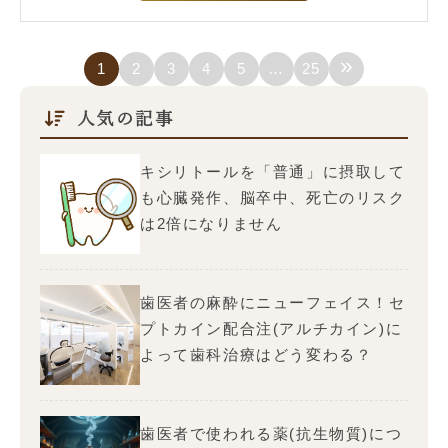
»
1
2
3
4
5
…
25
人気の記事
キシリトールを「普通」に摂取して
も心臓発作、脳卒中、死亡のリスク
は2倍になりません
歯医者の麻酔にニューフェイス！セ
プトカイン配合注(アルチカイン)に
よって歯科治療はどう変わる？
歯医者で使われる薬(抗生物質)につ