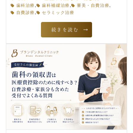
,
,
,
歯科治療
歯科補綴治療
審美・自費治療
,
自費診療
セラミック治療
続きを読む