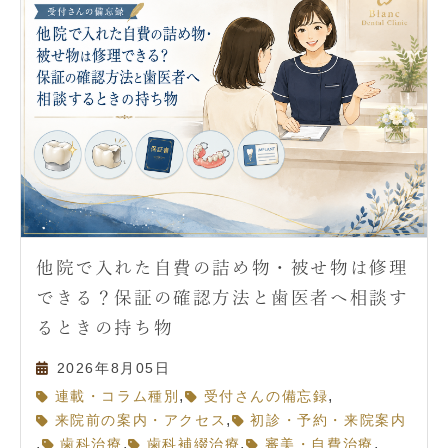
他院で入れた自費の詰め物・被せ物は修理
できる？保証の確認方法と歯医者へ相談す
るときの持ち物
2026年8月05日
,
,
連載・コラム種別
受付さんの備忘録
,
来院前の案内・アクセス
初診・予約・来院案内
,
,
,
,
歯科治療
歯科補綴治療
審美・自費治療