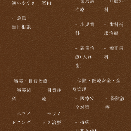
歯周病
口腔外
通いやすさ
案内
治療
科
急患・
小児歯
歯科補
当日相談
科
綴治療
義歯治
矯正歯
療(入れ
科
歯)
保険・医療安全・全
審美・自費治療
身管理
審美歯
自費診
医療安
保険診
科
療
全対策
療
ホワイ
セラミ
持病・
トニング
ック治療
お薬と歯科