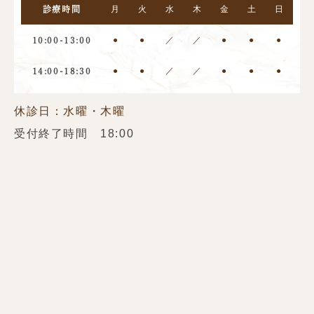
月
火
水
木
金
土
日
診療時間
●
●
／
／
●
●
●
10:00-13:00
●
●
／
／
●
●
●
14:00-18:30
休診日：水曜・木曜
受付終了時間 18:00