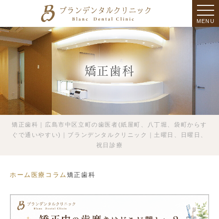
MENU
矯正歯科
矯正歯科｜広島市中区立町の歯医者(紙屋町、八丁堀、袋町からす
ぐで通いやすい)｜ブランデンタルクリニック｜土曜日、日曜日、
祝日診療
ホーム
医療コラム
矯正歯科