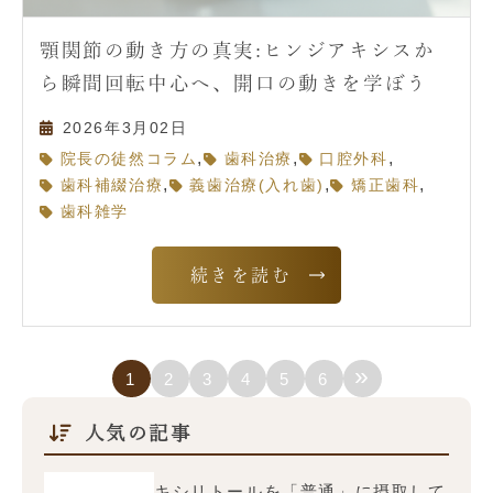
顎関節の動き方の真実:ヒンジアキシスか
ら瞬間回転中心へ、開口の動きを学ぼう
2026年3月02日
,
,
,
院長の徒然コラム
歯科治療
口腔外科
,
,
,
歯科補綴治療
義歯治療(入れ歯)
矯正歯科
歯科雑学
続きを読む
»
1
2
3
4
5
6
人気の記事
キシリトールを「普通」に摂取して