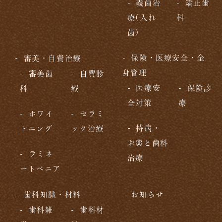
義歯治
矯正歯
療(入れ
科
歯)
保険・医療安全・全
審美・自費治療
身管理
審美歯
自費診
医療安
保険診
科
療
全対策
療
ホワイ
セラミ
持病・
トニング
ック治療
お薬と歯科
ラミネ
治療
ートベニア
歯科知識・材料
お知らせ
歯科雑
歯科材