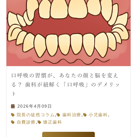
口呼吸の習慣が、あなたの顔と脳を変え
る？ 歯科が紐解く「口呼吸」のデメリッ
ト
2026年4月09日
,
,
,
院長の徒然コラム
歯科治療
小児歯科
,
自費診療
矯正歯科