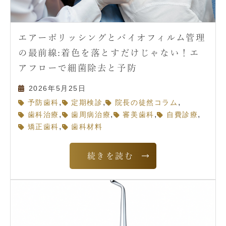
エアーポリッシングとバイオフィルム管理
の最前線:着色を落とすだけじゃない！エ
アフローで細菌除去と予防
2026年5月25日
,
,
,
予防歯科
定期検診
院長の徒然コラム
,
,
,
,
歯科治療
歯周病治療
審美歯科
自費診療
,
矯正歯科
歯科材料
続きを読む