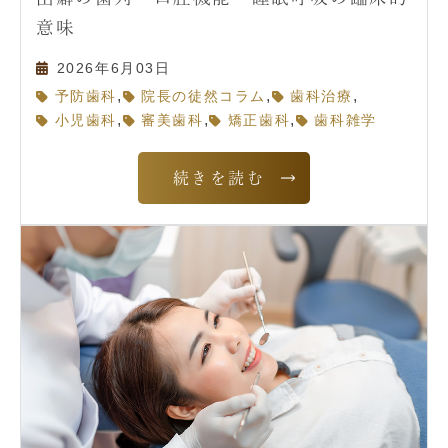
意味
2026年6月03日
,
,
,
予防歯科
院長の徒然コラム
歯科治療
,
,
,
小児歯科
審美歯科
矯正歯科
歯科雑学
続きを読む