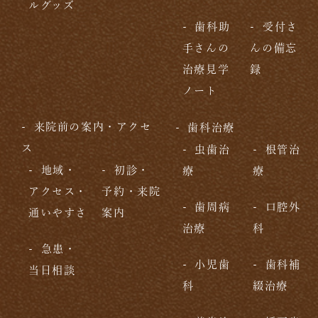
ルグッズ
歯科助
受付さ
手さんの
んの備忘
治療見学
録
ノート
来院前の案内・アクセ
歯科治療
ス
虫歯治
根管治
地域・
初診・
療
療
アクセス・
予約・来院
歯周病
口腔外
通いやすさ
案内
治療
科
急患・
小児歯
歯科補
当日相談
科
綴治療