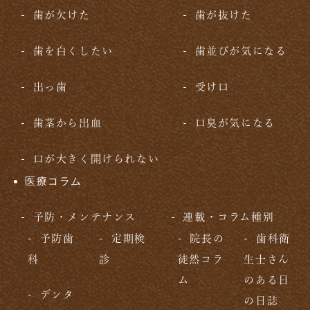
歯が欠けた
歯が抜けた
歯を白くしたい
歯並びが気になる
出っ歯
受け口
歯茎から出血
口臭が気になる
口が大きく開けられない
医療コラム
予防・メンテナンス
連載・コラム種別
予防歯
定期検
院長の
歯科衛
科
診
徒然コラ
生士さん
ム
のある日
デンタ
の日誌