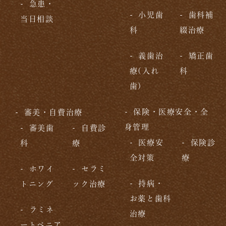
急患・
小児歯
歯科補
当日相談
科
綴治療
義歯治
矯正歯
療(入れ
科
歯)
保険・医療安全・全
審美・自費治療
身管理
審美歯
自費診
医療安
保険診
科
療
全対策
療
ホワイ
セラミ
持病・
トニング
ック治療
お薬と歯科
ラミネ
治療
ートベニア