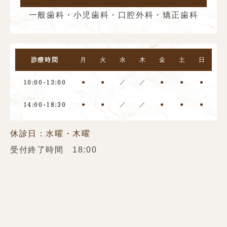
一般歯科・小児歯科・口腔外科・矯正歯科
月
火
水
木
金
土
日
診療時間
●
●
／
／
●
●
●
10:00-13:00
●
●
／
／
●
●
●
14:00-18:30
休診日：水曜・木曜
受付終了時間 18:00