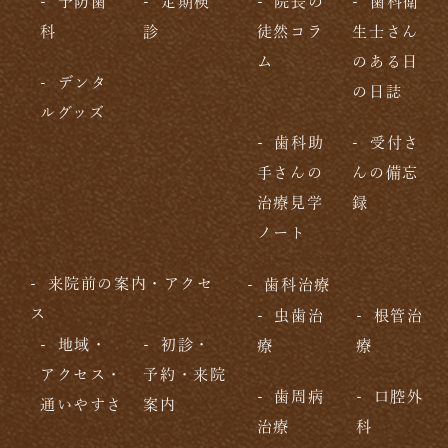
予防歯
定期検
院長の
歯科衛
科
診
徒然コラ
生士さん
ム
のある日
デンタ
の日誌
ルグッズ
歯科助
受付さ
手さんの
んの備忘
治療見学
録
ノート
来院前の案内・アクセ
歯科治療
ス
虫歯治
根管治
地域・
初診・
療
療
アクセス・
予約・来院
歯周病
口腔外
通いやすさ
案内
治療
科