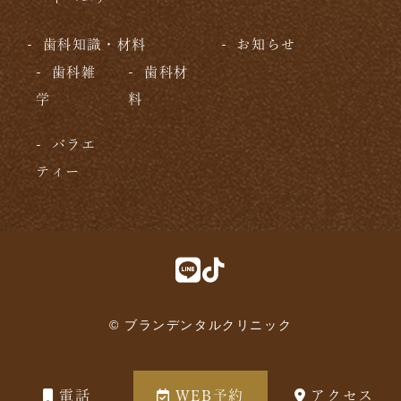
歯科知識・材料
お知らせ
歯科雑
歯科材
学
料
バラエ
ティー
© ブランデンタルクリニック
電話
WEB予約
アクセス