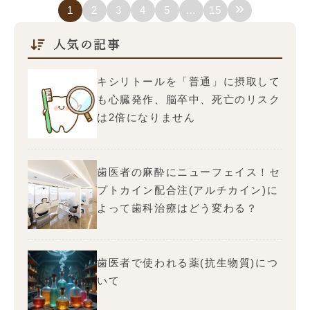
»
1
2
3
4
5
…
15
人気の記事
キシリトールを「普通」に摂取して
も心臓発作、脳卒中、死亡のリスク
は2倍になりません
歯医者の麻酔にニューフェイス！セ
プトカイン配合注(アルチカイン)に
よって歯科治療はどう変わる？
歯医者で使われる薬(抗生物質)につ
いて