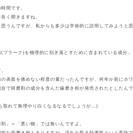
の時間です。
を良く聞きますね。
と思うんですが、私からも多少は学術的に説明してみようと
(プラーク)を物理的に刮ぎ落とすために含まれている成分」
す。
歯の表面を痛めない程度の量だったんですが、何年か前にホ
割合で研磨剤の成分を含んだ歯磨き粉が発売されたとしたん
も取れて無理やり白くなるなるでしょうが…)
磨剤」＝「悪い物」では無いんですよ。
期的な歯磨き粉もありますが、汚れを取る効率性という意味