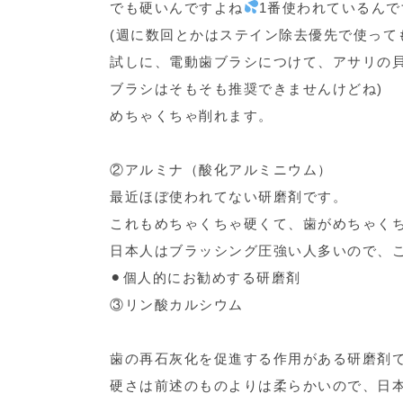
でも硬いんですよね
1番使われているん
(週に数回とかはステイン除去優先で使って
試しに、電動歯ブラシにつけて、アサリの貝
ブラシはそもそも推奨できませんけどね)
めちゃくちゃ削れます。
②アルミナ（酸化アルミニウム）
最近ほぼ使われてない研磨剤です。
これもめちゃくちゃ硬くて、歯がめちゃく
日本人はブラッシング圧強い人多いので、
⚫︎個人的にお勧めする研磨剤
③リン酸カルシウム
歯の再石灰化を促進する作用がある研磨剤
硬さは前述のものよりは柔らかいので、日