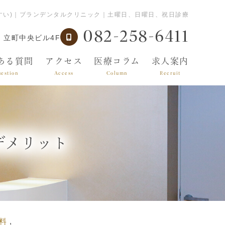
すい)｜ブランデンタルクリニック｜土曜日、日曜日、祝日診療
082-258-6411
 立町中央ビル4F
ある質問
アクセス
医療コラム
求人案内
estion
Access
Column
Recruit
デメリット
料