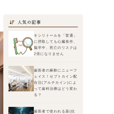
人気の記事
キシリトールを「普通」
に摂取しても心臓発作、
脳卒中、死亡のリスクは
2倍になりません
歯医者の麻酔にニューフ
ェイス！セプトカイン配
合注(アルチカイン)によ
って歯科治療はどう変わ
る？
歯医者で使われる薬(抗