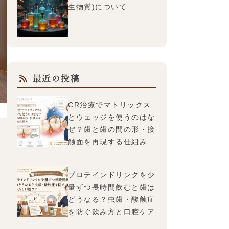
生物質)について
最近の投稿
CR治療でマトリックス
とウェッジを使うのはな
ぜ？歯と歯の間の形・接
触面を再現する仕組み
プロテインドリンクを少
量ずつ長時間飲むと歯は
どうなる？虫歯・酸蝕症
を防ぐ飲み方と口腔ケア