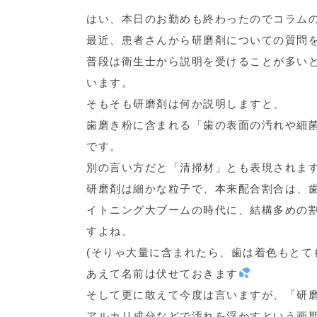
はい、本日のお勤めも終わったのでコラム
最近、患者さんから研磨剤についての質問
普段は衛生士から説明を受けることが多い
います。
そもそも研磨剤は何か説明しますと、
歯磨き粉に含まれる「歯の表面の汚れや細菌
です。
別の言い方だと「清掃材」とも表現されま
研磨剤は細かな粒子で、本来配合割合は、
イトニング大ブームの時代に、結構多めの
すよね。
(そりゃ大量に含まれたら、歯は着色もとて
あえて名前は伏せておきます
そして更に敢えて今度は言いますが、「研
アルカリ成分などで汚れを浮かすという画