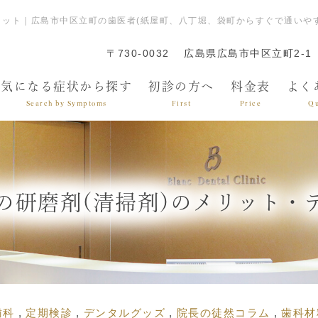
リット｜広島市中区立町の歯医者(紙屋町、八丁堀、袋町からすぐで通いや
〒730-0032
広島県広島市中区立町2-1
気になる症状から探す
初診の方へ
料金表
よく
Search by Symptoms
First
Price
Qu
の研磨剤(清掃剤)のメリット・
歯科
定期検診
デンタルグッズ
院長の徒然コラム
歯科材