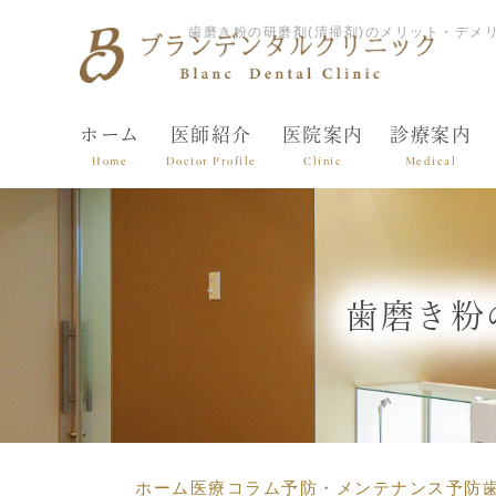
歯磨き粉の研磨剤(清掃剤)のメリット・デメ
ホーム
医師紹介
医院案内
診療案内
Home
Doctor Profile
Clinic
Medical
歯磨き粉
ホーム
医療コラム
予防・メンテナンス
予防