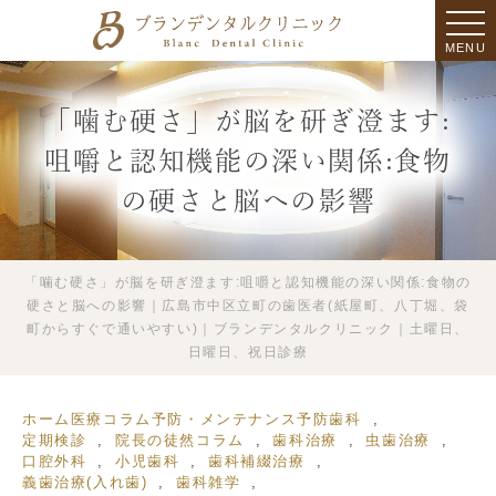
MENU
「噛む硬さ」が脳を研ぎ澄ます:
咀嚼と認知機能の深い関係:食物
の硬さと脳への影響
「噛む硬さ」が脳を研ぎ澄ます:咀嚼と認知機能の深い関係:食物の
硬さと脳への影響｜広島市中区立町の歯医者(紙屋町、八丁堀、袋
町からすぐで通いやすい)｜ブランデンタルクリニック｜土曜日、
日曜日、祝日診療
ホーム
医療コラム
予防・メンテナンス
予防歯科
定期検診
院長の徒然コラム
歯科治療
虫歯治療
口腔外科
小児歯科
歯科補綴治療
義歯治療(入れ歯)
歯科雑学