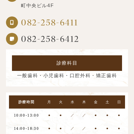
町中央ビル4F
082-258-6411
082-258-6412
診療科目
一般歯科・小児歯科・口腔外科・矯正歯科
月
火
水
木
金
土
日
診療時間
●
●
／
／
●
●
●
10:00-13:00
●
●
／
／
●
●
●
14:00-18:30