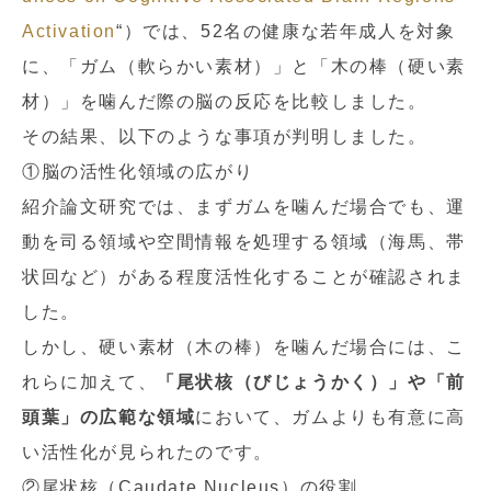
Activation
“）では、52名の健康な若年成人を対象
に、「ガム（軟らかい素材）」と「木の棒（硬い素
材）」を噛んだ際の脳の反応を比較しました。
その結果、以下のような事項が判明しました。
①脳の活性化領域の広がり
紹介論文研究では、まずガムを噛んだ場合でも、運
動を司る領域や空間情報を処理する領域（海馬、帯
状回など）がある程度活性化することが確認されま
した。
しかし、硬い素材（木の棒）を噛んだ場合には、こ
れらに加えて、
「尾状核（びじょうかく）」や「前
頭葉」の広範な領域
において、ガムよりも有意に高
い活性化が見られたのです。
②尾状核（Caudate Nucleus）の役割