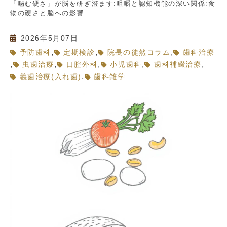
「噛む硬さ」が脳を研ぎ澄ます:咀嚼と認知機能の深い関係:食
物の硬さと脳への影響
2026年5月07日
,
,
,
予防歯科
定期検診
院長の徒然コラム
歯科治療
,
,
,
,
,
虫歯治療
口腔外科
小児歯科
歯科補綴治療
,
義歯治療(入れ歯)
歯科雑学