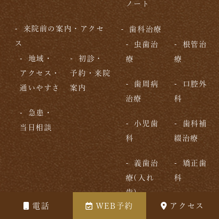
ノート
来院前の案内・アクセ
歯科治療
ス
虫歯治
根管治
地域・
初診・
療
療
アクセス・
予約・来院
歯周病
口腔外
通いやすさ
案内
治療
科
急患・
小児歯
歯科補
当日相談
科
綴治療
義歯治
矯正歯
療(入れ
科
歯)
電話
WEB予約
アクセス
保険・医療安全・全
審美・自費治療