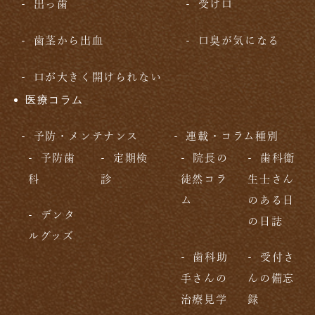
出っ歯
受け口
歯茎から出血
口臭が気になる
口が大きく開けられない
医療コラム
予防・メンテナンス
連載・コラム種別
予防歯
定期検
院長の
歯科衛
科
診
徒然コラ
生士さん
ム
のある日
デンタ
の日誌
ルグッズ
歯科助
受付さ
手さんの
んの備忘
治療見学
録