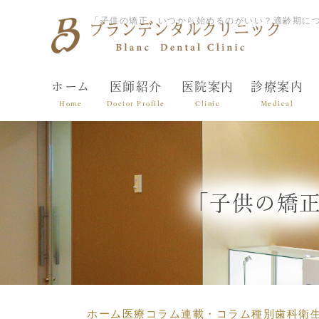
「子供の矯正」いつから始めるのがいい？適齢期につ
ホーム
医師紹介
医院案内
診療案内
Home
Doctor Profile
Clinic
Medical
「子供の矯
ホーム
医療コラム
連載・コラム種別
歯科衛