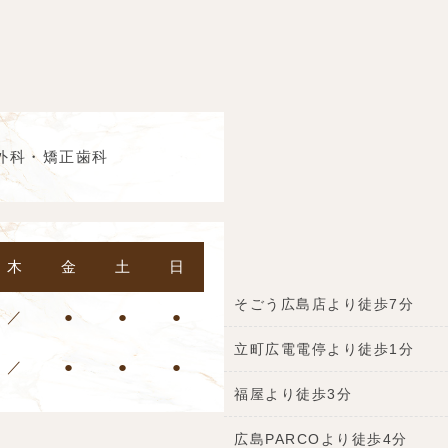
外科・矯正歯科
木
金
土
日
そごう広島店より徒歩7分
／
●
●
●
立町広電電停より徒歩1分
／
●
●
●
福屋より徒歩3分
広島PARCOより徒歩4分