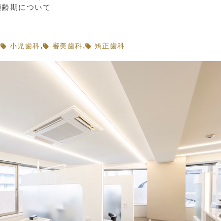
適齢期について
,
,
,
小児歯科
審美歯科
矯正歯科