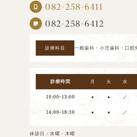
082-258-6411
082-258-6412
診療科目
一般歯科・小児歯科・口腔
月
火
水
診療時間
●
●
／
10:00-13:00
●
●
／
14:00-18:30
休診日：水曜・木曜