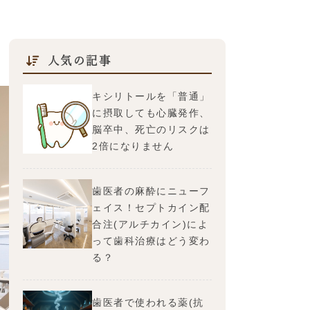
人気の記事
キシリトールを「普通」
に摂取しても心臓発作、
脳卒中、死亡のリスクは
2倍になりません
歯医者の麻酔にニューフ
ェイス！セプトカイン配
合注(アルチカイン)によ
って歯科治療はどう変わ
る？
歯医者で使われる薬(抗