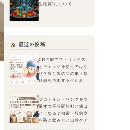
生物質)について
最近の投稿
CR治療でマトリックス
とウェッジを使うのはな
ぜ？歯と歯の間の形・接
触面を再現する仕組み
プロテインドリンクを少
量ずつ長時間飲むと歯は
どうなる？虫歯・酸蝕症
を防ぐ飲み方と口腔ケア