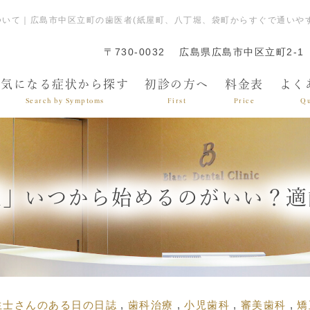
いて｜広島市中区立町の歯医者(紙屋町、八丁堀、袋町からすぐで通いや
〒730-0032
広島県広島市中区立町2-1
気になる症状から探す
初診の方へ
料金表
よく
Search by Symptoms
First
Price
Qu
正」いつから始めるのがいい？適
生士さんのある日の日誌
歯科治療
小児歯科
審美歯科
矯