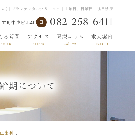
すい)｜ブランデンタルクリニック｜土曜日、日曜日、祝日診療
082-258-6411
 立町中央ビル4F
ある質問
アクセス
医療コラム
求人案内
estion
Access
Column
Recruit
齢期について
正歯科