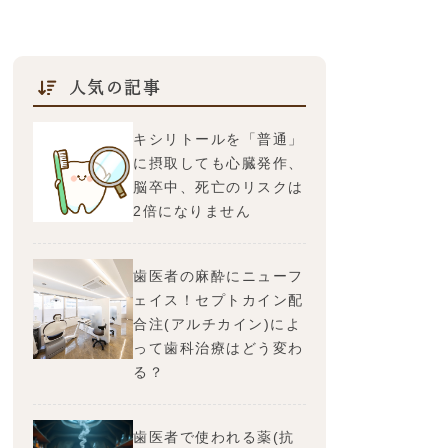
人気の記事
キシリトールを「普通」
に摂取しても心臓発作、
脳卒中、死亡のリスクは
2倍になりません
歯医者の麻酔にニューフ
ェイス！セプトカイン配
合注(アルチカイン)によ
って歯科治療はどう変わ
る？
歯医者で使われる薬(抗