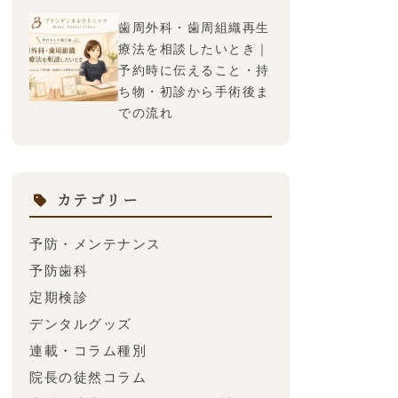
歯周外科・歯周組織再生
療法を相談したいとき｜
嫌
予約時に伝えること・持
を
ち物・初診から手術後ま
での流れ
虫
イ
カテゴリー
予防・メンテナンス
予防歯科
定期検診
デンタルグッズ
に
連載・コラム種別
院長の徒然コラム