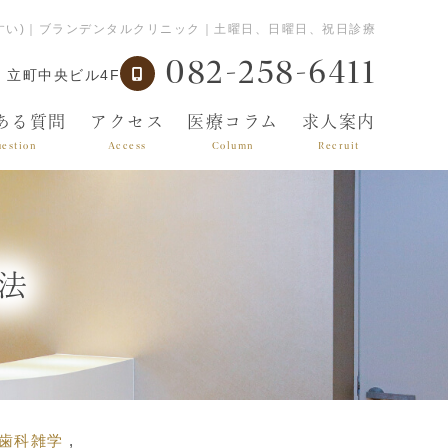
すい)｜ブランデンタルクリニック｜土曜日、日曜日、祝日診療
082-258-6411
 立町中央ビル4F
ある質問
アクセス
医療コラム
求人案内
estion
Access
Column
Recruit
法
歯科雑学