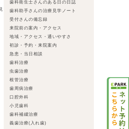
歯科衛生士さんのある日の日誌
見
歯科助手さんの治療見学ノート
受付さんの備忘録
来院前の案内・アクセス
し
地域・アクセス・通いやすさ
初診・予約・来院案内
急患・当日相談
を
歯科治療
な
虫歯治療
根管治療
歯周病治療
声
口腔外科
い
小児歯科
歯科補綴治療
義歯治療(入れ歯)