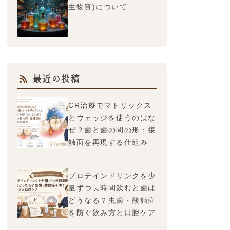
生物質)について
最近の投稿
CR治療でマトリックス
とウェッジを使うのはな
ぜ？歯と歯の間の形・接
触面を再現する仕組み
プロテインドリンクを少
量ずつ長時間飲むと歯は
どうなる？虫歯・酸蝕症
を防ぐ飲み方と口腔ケア