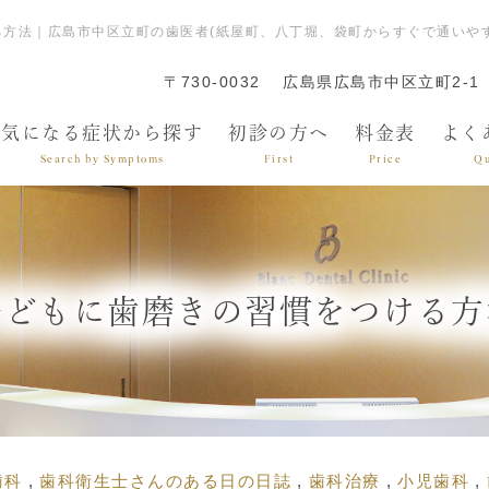
る方法｜広島市中区立町の歯医者(紙屋町、八丁堀、袋町からすぐで通いや
〒730-0032
広島県広島市中区立町2-1
気になる症状から探す
初診の方へ
料金表
よく
Search by Symptoms
First
Price
Qu
子どもに歯磨きの習慣をつける方
歯科
歯科衛生士さんのある日の日誌
歯科治療
小児歯科