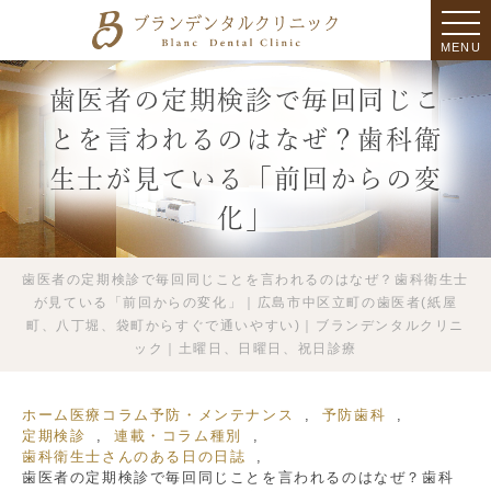
MENU
歯医者の定期検診で毎回同じこ
とを言われるのはなぜ？歯科衛
生士が見ている「前回からの変
化」
歯医者の定期検診で毎回同じことを言われるのはなぜ？歯科衛生士
が見ている「前回からの変化」｜広島市中区立町の歯医者(紙屋
町、八丁堀、袋町からすぐで通いやすい)｜ブランデンタルクリニ
ック｜土曜日、日曜日、祝日診療
ホーム
医療コラム
予防・メンテナンス
予防歯科
定期検診
連載・コラム種別
歯科衛生士さんのある日の日誌
歯医者の定期検診で毎回同じことを言われるのはなぜ？歯科