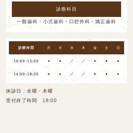
診療科目
一般歯科・小児歯科・口腔外科・矯正歯科
月
火
水
木
金
土
日
診療時間
●
●
／
／
●
●
●
10:00-13:00
●
●
／
／
●
●
●
14:00-18:30
休診日：水曜・木曜
受付終了時間 18:00