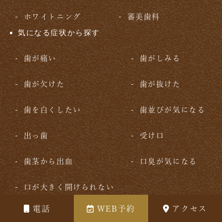
ホワイトニング
審美歯科
気になる症状から探す
歯が痛い
歯がしみる
歯が欠けた
歯が抜けた
歯を白くしたい
歯並びが気になる
出っ歯
受け口
歯茎から出血
口臭が気になる
口が大きく開けられない
医療コラム
電話
WEB予約
アクセス