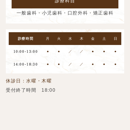
診療科目
一般歯科・小児歯科・口腔外科・矯正歯科
月
火
水
木
金
土
日
診療時間
●
●
／
／
●
●
●
10:00-13:00
●
●
／
／
●
●
●
14:00-18:30
休診日：水曜・木曜
受付終了時間 18:00