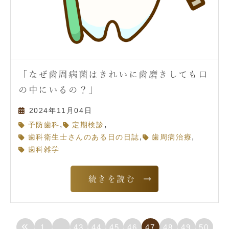
「なぜ歯周病菌はきれいに歯磨きしても口
の中にいるの？」
2024年11月04日
,
,
予防歯科
定期検診
,
,
歯科衛生士さんのある日の日誌
歯周病治療
歯科雑学
続きを読む
«
1
…
43
44
45
46
47
48
49
50