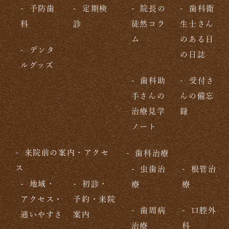
予防歯
定期検
院長の
歯科衛
科
診
徒然コラ
生士さん
ム
のある日
デンタ
の日誌
ルグッズ
歯科助
受付さ
手さんの
んの備忘
治療見学
録
ノート
来院前の案内・アクセ
歯科治療
ス
虫歯治
根管治
地域・
初診・
療
療
アクセス・
予約・来院
歯周病
口腔外
通いやすさ
案内
治療
科