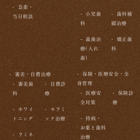
急患・
小児歯
歯科補
当日相談
科
綴治療
義歯治
矯正歯
療(入れ
科
歯)
保険・医療安全・全
審美・自費治療
身管理
審美歯
自費診
医療安
保険診
科
療
全対策
療
ホワイ
セラミ
持病・
トニング
ック治療
お薬と歯科
ラミネ
治療