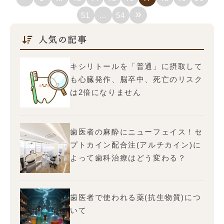
»
51
…
54
人気の記事
キシリトールを「普通」に摂取して
も心臓発作、脳卒中、死亡のリスク
は2倍になりません
歯医者の麻酔にニューフェイス！セ
プトカイン配合注(アルチカイン)に
よって歯科治療はどう変わる？
歯医者で使われる薬(抗生物質)につ
いて