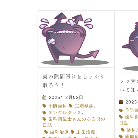
歯の隙間汚れをしっかり
フッ素
取ろう！
いて知
2025年2月02日
202
,
,
予防歯科
定期検診
予防
,
デンタルグッズ
歯科
歯科衛生士さんのある日の
日誌
日誌
,
歯科
,
,
,
歯科治療
虫歯治療
歯周