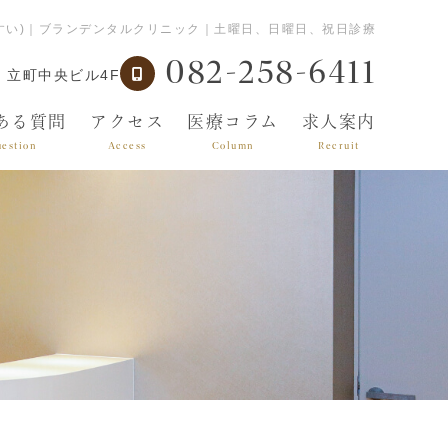
やすい)｜ブランデンタルクリニック｜土曜日、日曜日、祝日診療
082-258-6411
 立町中央ビル4F
ある質問
アクセス
医療コラム
求人案内
estion
Access
Column
Recruit