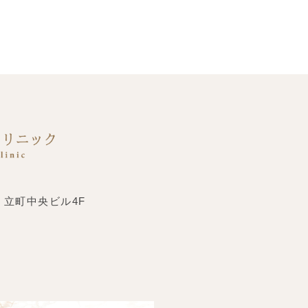
 立町中央ビル4F