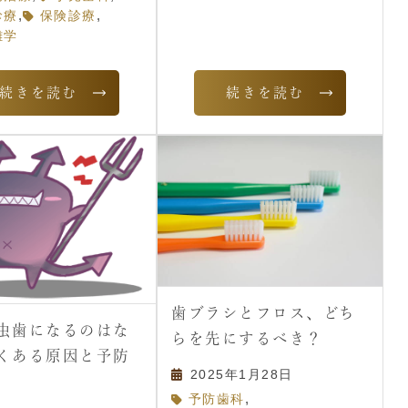
,
,
診療
保険診療
雑学
続きを読む
続きを読む
歯ブラシとフロス、どち
虫歯になるのはな
らを先にするべき？
くある原因と予防
2025年1月28日
,
予防歯科