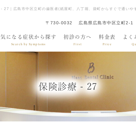
 - 27｜広島市中区立町の歯医者(紙屋町、八丁堀、袋町からすぐで通い
〒730-0032
広島県広島市中区立町2-1
気になる症状から探す
初診の方へ
料金表
よく
Search by Symptoms
First
Price
Qu
保険診療 - 27