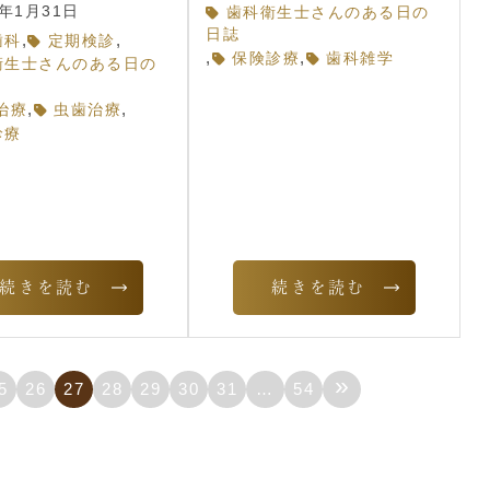
5年1月31日
歯科衛生士さんのある日の
日誌
,
,
歯科
定期検診
,
,
保険診療
歯科雑学
衛生士さんのある日の
,
,
治療
虫歯治療
診療
続きを読む
続きを読む
»
5
26
27
28
29
30
31
…
54