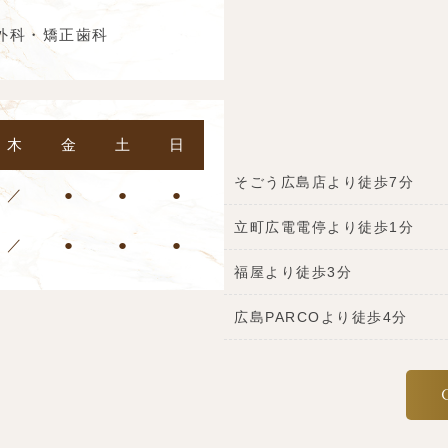
外科・矯正歯科
木
金
土
日
そごう広島店より徒歩7分
／
●
●
●
立町広電電停より徒歩1分
／
●
●
●
福屋より徒歩3分
広島PARCOより徒歩4分