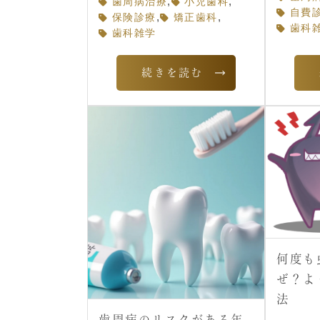
,
,
歯周病治療
小児歯科
自費
,
,
保険診療
矯正歯科
歯科
歯科雑学
続きを読む
何度も
ぜ？よ
法
歯周病のリスクがある年