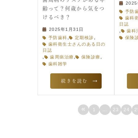
202
齢って？何歳から気をつ
予防
けるべき？
歯科
日誌
2025年1月31日
,
歯科
,
,
予防歯科
定期検診
保険
歯科衛生士さんのある日の
日誌
,
,
,
歯周病治療
保険診療
歯科雑学
続きを読む
«
1
…
23
24
2