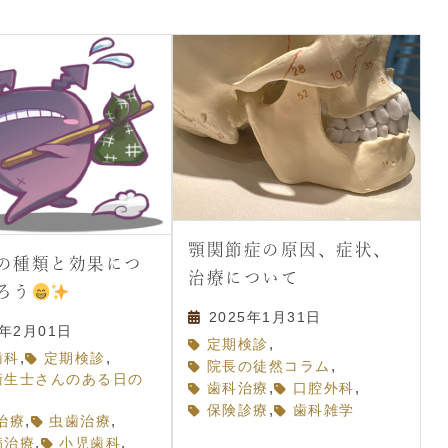
顎関節症の原因、症状、
の種類と効果につ
治療について
ろう
2025年1月31日
5年2月01日
,
定期検診
,
,
歯科
定期検診
,
院長の徒然コラム
衛生士さんのある日の
,
,
歯科治療
口腔外科
,
保険診療
歯科雑学
,
,
治療
虫歯治療
,
,
病治療
小児歯科