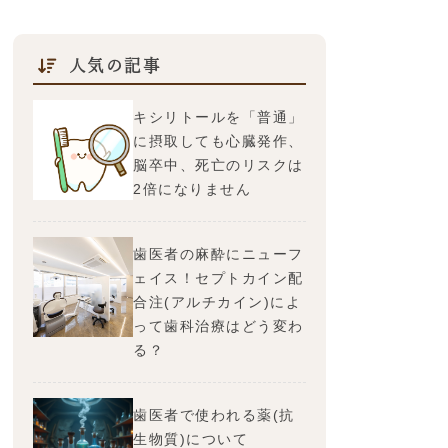
人気の記事
キシリトールを「普通」
に摂取しても心臓発作、
脳卒中、死亡のリスクは
2倍になりません
歯医者の麻酔にニューフ
ェイス！セプトカイン配
合注(アルチカイン)によ
って歯科治療はどう変わ
る？
歯医者で使われる薬(抗
生物質)について