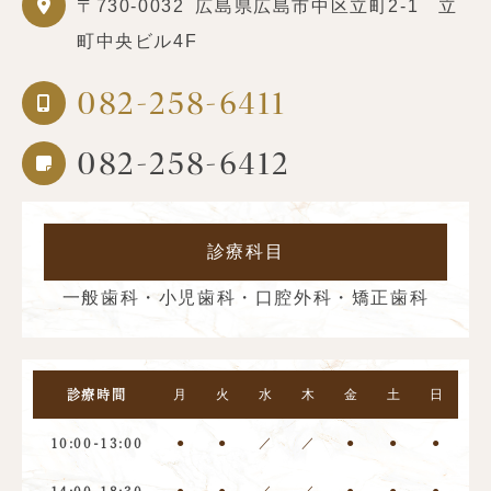
〒730-0032
広島県広島市中区立町2-1 立
町中央ビル4F
082-258-6411
082-258-6412
診療科目
一般歯科・小児歯科・口腔外科・矯正歯科
月
火
水
木
金
土
日
診療時間
●
●
／
／
●
●
●
10:00-13:00
●
●
／
／
●
●
●
14:00-18:30