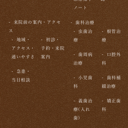
ノート
来院前の案内・アクセ
歯科治療
ス
虫歯治
根管治
地域・
初診・
療
療
アクセス・
予約・来院
歯周病
口腔外
通いやすさ
案内
治療
科
急患・
小児歯
歯科補
当日相談
科
綴治療
義歯治
矯正歯
療(入れ
科
歯)