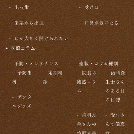
出っ歯
受け口
歯茎から出血
口臭が気になる
口が大きく開けられない
医療コラム
予防・メンテナンス
連載・コラム種別
予防歯
定期検
院長の
歯科衛
科
診
徒然コラ
生士さん
ム
のある日
デンタ
の日誌
ルグッズ
歯科助
受付さ
手さんの
んの備忘
治療見学
録