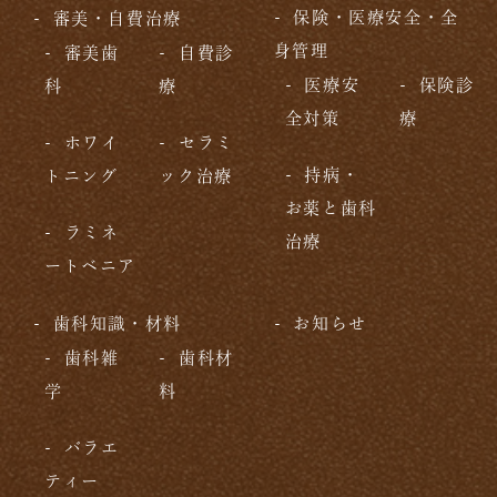
保険・医療安全・全
審美・自費治療
身管理
審美歯
自費診
医療安
保険診
科
療
全対策
療
ホワイ
セラミ
持病・
トニング
ック治療
お薬と歯科
ラミネ
治療
ートベニア
歯科知識・材料
お知らせ
歯科雑
歯科材
学
料
バラエ
ティー