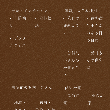
予防・メンテナンス
連載・コラム種別
予防歯
定期検
院長の
歯科衛
科
診
徒然コラ
生士さん
ム
のある日
デンタ
の日誌
ルグッズ
歯科助
受付さ
手さんの
んの備忘
治療見学
録
ノート
来院前の案内・アクセ
歯科治療
ス
虫歯治
根管治
地域・
初診・
療
療
アクセス・
予約・来院