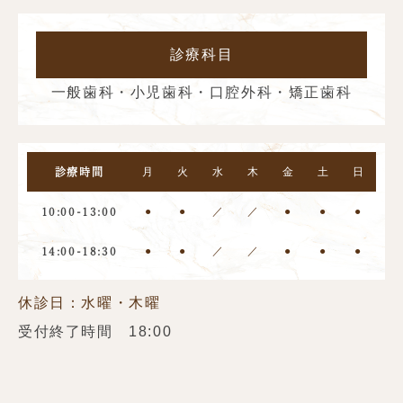
診療科目
一般歯科・小児歯科・口腔外科・矯正歯科
月
火
水
木
金
土
日
診療時間
●
●
／
／
●
●
●
10:00-13:00
●
●
／
／
●
●
●
14:00-18:30
休診日：水曜・木曜
受付終了時間 18:00