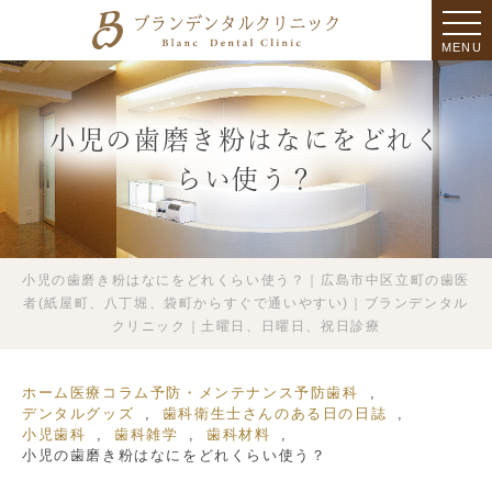
MENU
小児の歯磨き粉はなにをどれく
らい使う？
小児の歯磨き粉はなにをどれくらい使う？｜広島市中区立町の歯医
者(紙屋町、八丁堀、袋町からすぐで通いやすい)｜ブランデンタル
クリニック｜土曜日、日曜日、祝日診療
ホーム
医療コラム
予防・メンテナンス
予防歯科
デンタルグッズ
歯科衛生士さんのある日の日誌
小児歯科
歯科雑学
歯科材料
小児の歯磨き粉はなにをどれくらい使う？