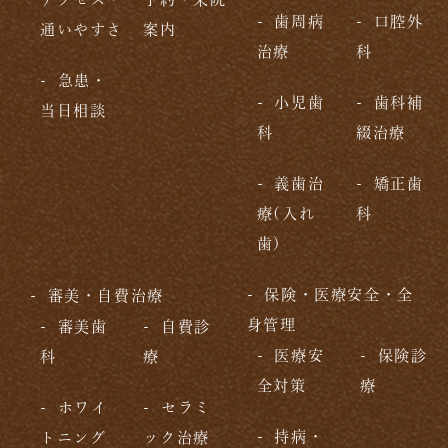
歯周病
口腔外
通いやすさ
案内
治療
科
急患・
小児歯
歯科補
当日相談
科
綴治療
義歯治
矯正歯
療(入れ
科
歯)
保険・医療安全・全
審美・自費治療
身管理
審美歯
自費診
医療安
保険診
科
療
全対策
療
ホワイ
セラミ
持病・
トニング
ック治療