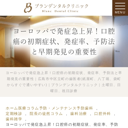
MENU
ヨーロッパで発症急上昇！口腔
癌の初期症状、発症率、予防法
と早期発見の重要性
ヨーロッパで発症急上昇！口腔癌の初期症状、発症率、予防法と早
期発見の重要性｜広島市中区立町の歯医者(紙屋町、八丁堀、袋町
からすぐで通いやすい)｜ブランデンタルクリニック｜土曜日、日
曜日、祝日診療
ホーム
医療コラム
予防・メンテナンス
予防歯科
定期検診
院長の徒然コラム
歯科治療
口腔外科
歯科雑学
ヨーロッパで発症急上昇！口腔癌の初期症状、発症率、予防