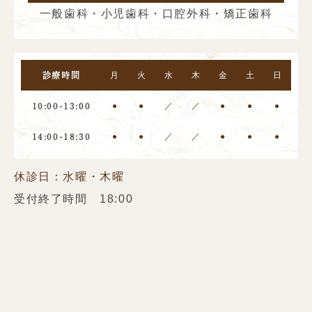
一般歯科・小児歯科・口腔外科・矯正歯科
月
火
水
木
金
土
日
診療時間
●
●
／
／
●
●
●
10:00-13:00
●
●
／
／
●
●
●
14:00-18:30
休診日：水曜・木曜
受付終了時間 18:00