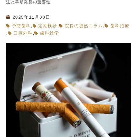
法と早期発見の重要性
2025年11月30日
,
,
,
予防歯科
定期検診
院長の徒然コラム
歯科治療
,
,
口腔外科
歯科雑学