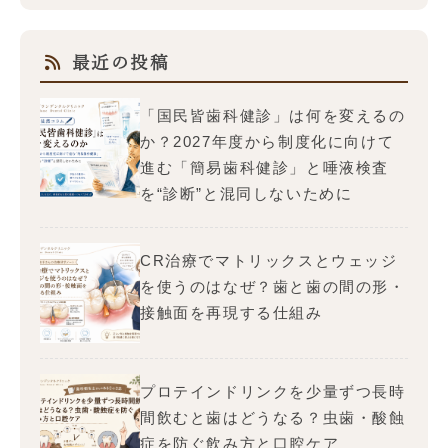
最近の投稿
「国民皆歯科健診」は何を変えるの
か？2027年度から制度化に向けて
進む「簡易歯科健診」と唾液検査
を“診断”と混同しないために
CR治療でマトリックスとウェッジ
を使うのはなぜ？歯と歯の間の形・
接触面を再現する仕組み
プロテインドリンクを少量ずつ長時
間飲むと歯はどうなる？虫歯・酸蝕
症を防ぐ飲み方と口腔ケア