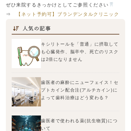
ぜひ来院するきっかけとしてご参照ください
⇒
【ネット予約可】ブランデンタルクリニック
人気の記事
キシリトールを「普通」に摂取して
も心臓発作、脳卒中、死亡のリスク
は2倍になりません
歯医者の麻酔にニューフェイス！セ
プトカイン配合注(アルチカイン)に
よって歯科治療はどう変わる？
歯医者で使われる薬(抗生物質)につ
いて