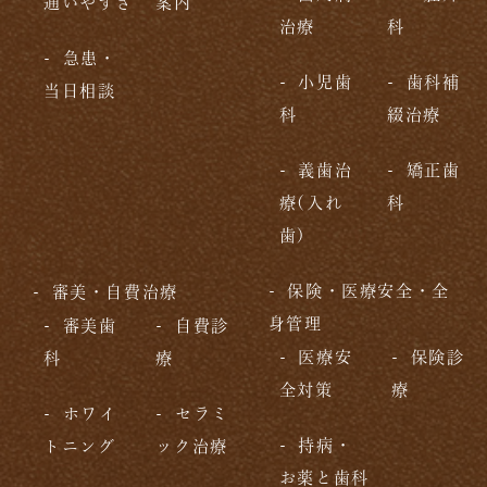
通いやすさ
案内
治療
科
急患・
小児歯
歯科補
当日相談
科
綴治療
義歯治
矯正歯
療(入れ
科
歯)
保険・医療安全・全
審美・自費治療
身管理
審美歯
自費診
医療安
保険診
科
療
全対策
療
ホワイ
セラミ
持病・
トニング
ック治療
お薬と歯科