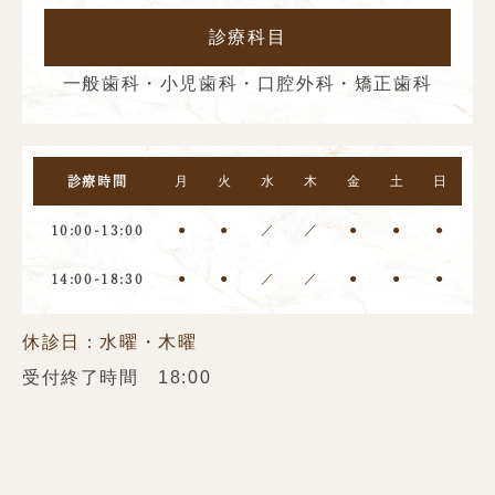
診療科目
一般歯科・小児歯科・口腔外科・矯正歯科
月
火
水
木
金
土
日
診療時間
●
●
／
／
●
●
●
10:00-13:00
●
●
／
／
●
●
●
14:00-18:30
休診日：水曜・木曜
受付終了時間 18:00