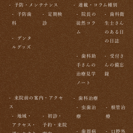
予防・メンテナンス
連載・コラム種別
予防歯
定期検
院長の
歯科衛
科
診
徒然コラ
生士さん
ム
のある日
デンタ
の日誌
ルグッズ
歯科助
受付さ
手さんの
んの備忘
治療見学
録
ノート
来院前の案内・アクセ
歯科治療
ス
虫歯治
根管治
地域・
初診・
療
療
アクセス・
予約・来院
歯周病
口腔外