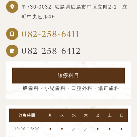
〒730-0032
広島県広島市中区立町2-1 立
町中央ビル4F
082-258-6411
082-258-6412
診療科目
一般歯科・小児歯科・口腔外科・矯正歯科
月
火
水
木
金
土
日
診療時間
●
●
／
／
●
●
●
10:00-13:00