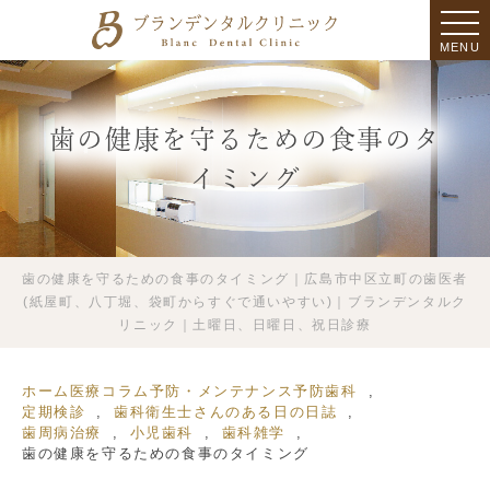
MENU
歯の健康を守るための食事のタ
イミング
歯の健康を守るための食事のタイミング｜広島市中区立町の歯医者
(紙屋町、八丁堀、袋町からすぐで通いやすい)｜ブランデンタルク
リニック｜土曜日、日曜日、祝日診療
ホーム
医療コラム
予防・メンテナンス
予防歯科
定期検診
歯科衛生士さんのある日の日誌
歯周病治療
小児歯科
歯科雑学
歯の健康を守るための食事のタイミング