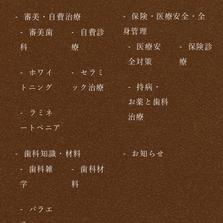
保険・医療安全・全
審美・自費治療
身管理
審美歯
自費診
医療安
保険診
科
療
全対策
療
ホワイ
セラミ
持病・
トニング
ック治療
お薬と歯科
ラミネ
治療
ートベニア
歯科知識・材料
お知らせ
歯科雑
歯科材
学
料
バラエ