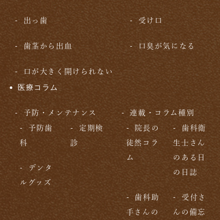
出っ歯
受け口
歯茎から出血
口臭が気になる
口が大きく開けられない
医療コラム
予防・メンテナンス
連載・コラム種別
予防歯
定期検
院長の
歯科衛
科
診
徒然コラ
生士さん
ム
のある日
デンタ
の日誌
ルグッズ
歯科助
受付さ
手さんの
んの備忘