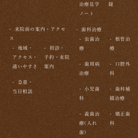
治療見学
録
ノート
来院前の案内・アクセ
歯科治療
ス
虫歯治
根管治
地域・
初診・
療
療
アクセス・
予約・来院
歯周病
口腔外
通いやすさ
案内
治療
科
急患・
小児歯
歯科補
当日相談
科
綴治療
義歯治
矯正歯
療(入れ
科
歯)