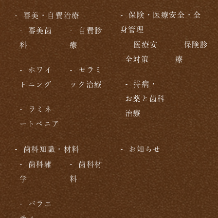
保険・医療安全・全
審美・自費治療
身管理
審美歯
自費診
医療安
保険診
科
療
全対策
療
ホワイ
セラミ
持病・
トニング
ック治療
お薬と歯科
ラミネ
治療
ートベニア
歯科知識・材料
お知らせ
歯科雑
歯科材
学
料
バラエ