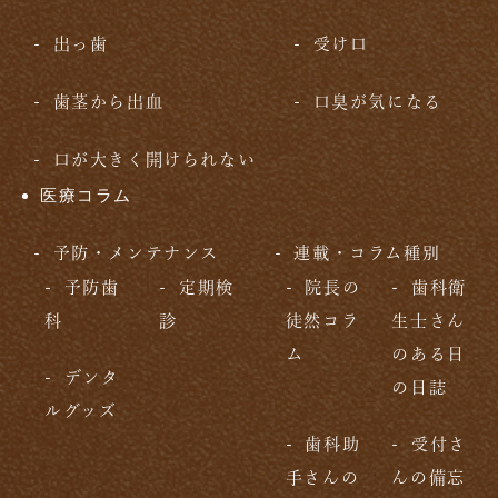
出っ歯
受け口
歯茎から出血
口臭が気になる
口が大きく開けられない
医療コラム
予防・メンテナンス
連載・コラム種別
予防歯
定期検
院長の
歯科衛
科
診
徒然コラ
生士さん
ム
のある日
デンタ
の日誌
ルグッズ
歯科助
受付さ
手さんの
んの備忘