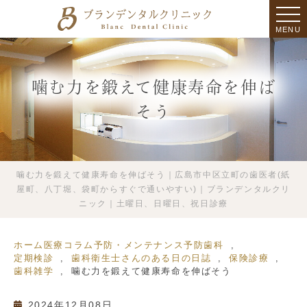
MENU
噛む力を鍛えて健康寿命を伸ば
そう
噛む力を鍛えて健康寿命を伸ばそう｜広島市中区立町の歯医者(紙
屋町、八丁堀、袋町からすぐで通いやすい)｜ブランデンタルクリ
ニック｜土曜日、日曜日、祝日診療
ホーム
医療コラム
予防・メンテナンス
予防歯科
定期検診
歯科衛生士さんのある日の日誌
保険診療
歯科雑学
噛む力を鍛えて健康寿命を伸ばそう
2024年12月08日