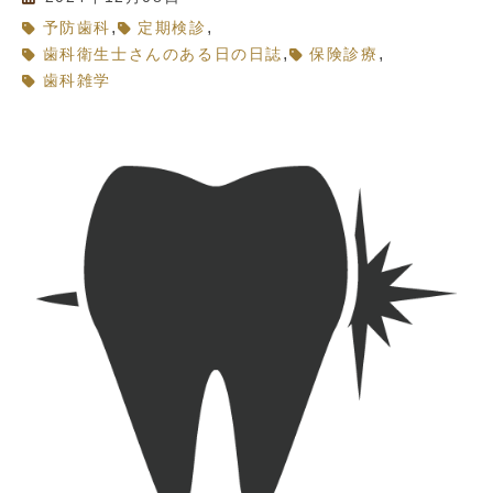
,
,
予防歯科
定期検診
,
,
歯科衛生士さんのある日の日誌
保険診療
歯科雑学