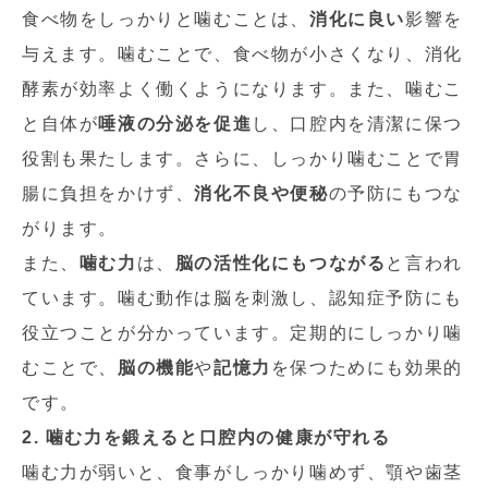
食べ物をしっかりと噛むことは、
消化に良い
影響を
与えます。噛むことで、食べ物が小さくなり、消化
酵素が効率よく働くようになります。また、噛むこ
と自体が
唾液の分泌を促進
し、口腔内を清潔に保つ
役割も果たします。さらに、しっかり噛むことで胃
腸に負担をかけず、
消化不良や便秘
の予防にもつな
がります。
また、
噛む力
は、
脳の活性化にもつながる
と言われ
ています。噛む動作は脳を刺激し、認知症予防にも
役立つことが分かっています。定期的にしっかり噛
むことで、
脳の機能
や
記憶力
を保つためにも効果的
です。
2. 噛む力を鍛えると口腔内の健康が守れる
噛む力が弱いと、食事がしっかり噛めず、顎や歯茎