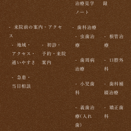
治療見学
録
ノート
来院前の案内・アクセ
歯科治療
ス
虫歯治
根管治
地域・
初診・
療
療
アクセス・
予約・来院
歯周病
口腔外
通いやすさ
案内
治療
科
急患・
小児歯
歯科補
当日相談
科
綴治療
義歯治
矯正歯
療(入れ
科
歯)