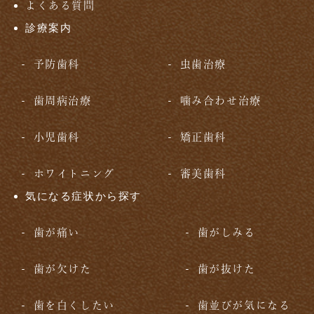
よくある質問
診療案内
予防歯科
虫歯治療
歯周病治療
噛み合わせ治療
小児歯科
矯正歯科
ホワイトニング
審美歯科
気になる症状から探す
歯が痛い
歯がしみる
歯が欠けた
歯が抜けた
歯を白くしたい
歯並びが気になる