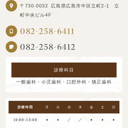
〒730-0032
広島県広島市中区立町2-1 立
町中央ビル4F
082-258-6411
082-258-6412
診療科目
一般歯科・小児歯科・口腔外科・矯正歯科
月
火
水
木
金
土
日
診療時間
●
●
／
／
●
●
●
10:00-13:00