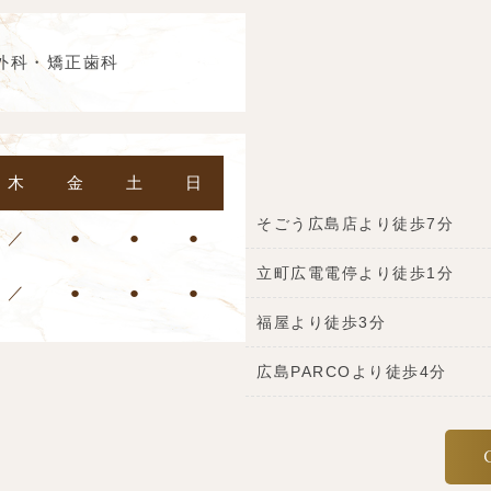
外科・矯正歯科
木
金
土
日
そごう広島店より徒歩7分
／
●
●
●
立町広電電停より徒歩1分
／
●
●
●
福屋より徒歩3分
広島PARCOより徒歩4分