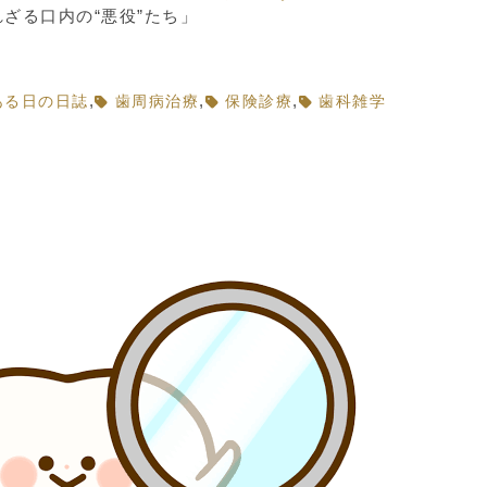
ざる口内の“悪役”たち」
,
,
,
ある日の日誌
歯周病治療
保険診療
歯科雑学