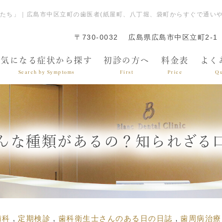
”たち」｜広島市中区立町の歯医者(紙屋町、八丁堀、袋町からすぐで通い
〒730-0032
広島県広島市中区立町2-1
気になる症状から探す
初診の方へ
料金表
よく
Search by Symptoms
First
Price
Qu
んな種類があるの？知られざる口
歯科
定期検診
歯科衛生士さんのある日の日誌
歯周病治療