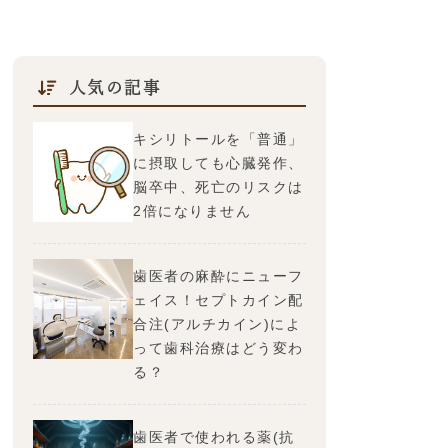
人気の記事
キシリトールを「普通」
に摂取しても心臓発作、
脳卒中、死亡のリスクは
2倍になりません
歯医者の麻酔にニューフ
ェイス！セプトカイン配
合注(アルチカイン)によ
って歯科治療はどう変わ
る？
歯医者で使われる薬(抗