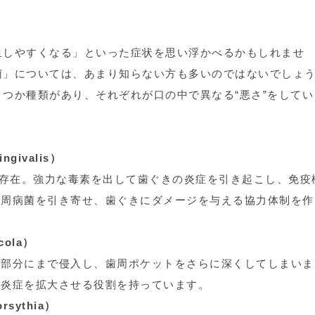
血しやすくなる」といった症状を思い浮かべるかもしれませ
菌」については、あまり知らない方も多いのではないでしょ
つか種類があり、それぞれが口の中で異なる“悪さ”をしてい
ivalis）
る存在。強力な毒素を出して歯ぐきの炎症を引き起こし、免疫
歯周病菌を引き寄せ、歯ぐきにダメージを与える協力体制を作
ola）
い部分にまで侵入し、歯周ポケットをさらに深くしてしまいま
、炎症を拡大させる役割を持っています。
sythia）