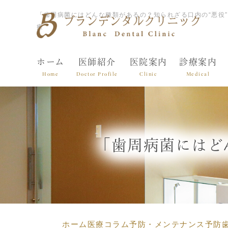
「歯周病菌にはどんな種類があるの？知られざる口内の“悪役
療
ホーム
医師紹介
医院案内
診療案内
Home
Doctor Profile
Clinic
Medical
「歯周病菌にはど
ホーム
医療コラム
予防・メンテナンス
予防