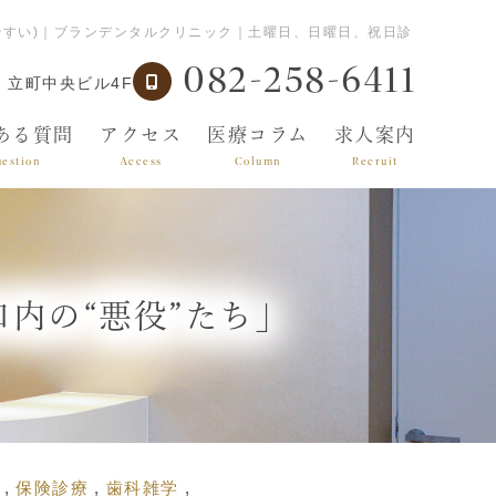
やすい)｜ブランデンタルクリニック｜土曜日、日曜日、祝日診
082-258-6411
 立町中央ビル4F
ある質問
アクセス
医療コラム
求人案内
estion
Access
Column
Recruit
内の“悪役”たち」
保険診療
歯科雑学