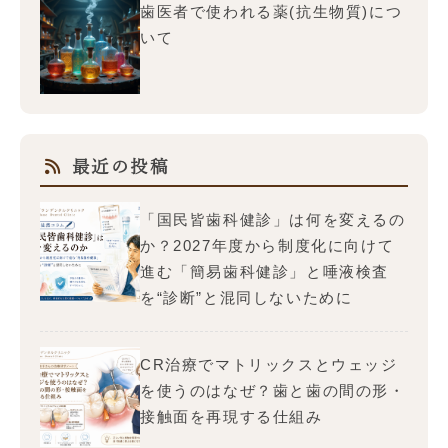
歯医者で使われる薬(抗生物質)につ
いて
最近の投稿
「国民皆歯科健診」は何を変えるの
か？2027年度から制度化に向けて
進む「簡易歯科健診」と唾液検査
を“診断”と混同しないために
CR治療でマトリックスとウェッジ
を使うのはなぜ？歯と歯の間の形・
接触面を再現する仕組み