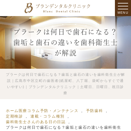
MENU
プラークは何日で歯石になる？
歯垢と歯石の違いを歯科衛生士
が解説
プラークは何日で歯石になる？歯垢と歯石の違いを歯科衛生士が解
説｜広島市中区立町の歯医者(紙屋町、八丁堀、袋町からすぐで通
いやすい)｜ブランデンタルクリニック｜土曜日、日曜日、祝日診
療
ホーム
医療コラム
予防・メンテナンス
予防歯科
定期検診
連載・コラム種別
歯科衛生士さんのある日の日誌
プラークは何日で歯石になる？歯垢と歯石の違いを歯科衛生