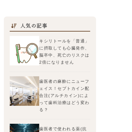
人気の記事
キシリトールを「普通」
に摂取しても心臓発作、
脳卒中、死亡のリスクは
2倍になりません
歯医者の麻酔にニューフ
ェイス！セプトカイン配
合注(アルチカイン)によ
って歯科治療はどう変わ
る？
歯医者で使われる薬(抗