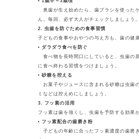
•
1歳半～3歳頃
奥歯が生え始めたら、歯ブラシを使ったケ
ん。毎回、必ず大人がチェックしましょう
2. 虫歯を防ぐための食事習慣
子どもの食事やおやつの与え方も、歯の健
•
ダラダラ食べを防ぐ
食べ物を長時間口にしていると、虫歯の原
に食べ終わる習慣をつけましょう。
•
砂糖を控える
お菓子やジュースに含まれる砂糖は虫歯の
ミなどは控えめにしましょう。
3. フッ素の活用
フッ素は歯を強くし、虫歯を予防する効果
•
フッ素配合の歯磨き粉
子どもの年齢に合ったフッ素濃度の歯磨き