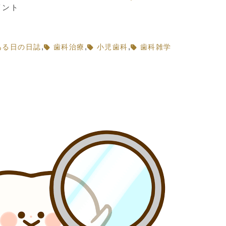
イント
,
,
,
ある日の日誌
歯科治療
小児歯科
歯科雑学