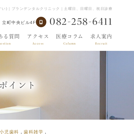
すい)｜ブランデンタルクリニック｜土曜日、日曜日、祝日診療
082-258-6411
 立町中央ビル4F
ある質問
アクセス
医療コラム
求人案内
estion
Access
Column
Recruit
ポイント
小児歯科
歯科雑学