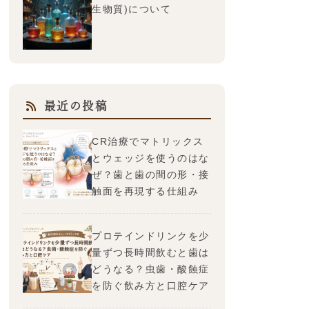
生物質)について
最近の投稿
CR治療でマトリックス
とウェッジを使うのはな
ぜ？歯と歯の間の形・接
触面を再現する仕組み
プロテインドリンクを少
量ずつ長時間飲むと歯は
どうなる？虫歯・酸蝕症
を防ぐ飲み方と口腔ケア