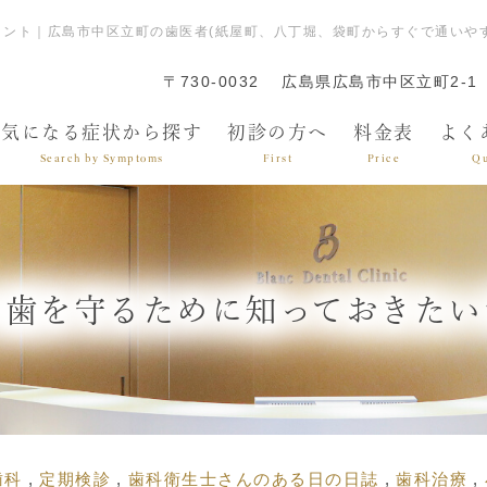
ント｜広島市中区立町の歯医者(紙屋町、八丁堀、袋町からすぐで通いや
〒730-0032
広島県広島市中区立町2-1
気になる症状から探す
初診の方へ
料金表
よく
Search by Symptoms
First
Price
Qu
の歯を守るために知っておきたい
歯科
定期検診
歯科衛生士さんのある日の日誌
歯科治療