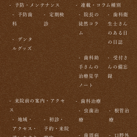
予防・メンテナンス
連載・コラム種別
予防歯
定期検
院長の
歯科衛
科
診
徒然コラ
生士さん
ム
のある日
デンタ
の日誌
ルグッズ
歯科助
受付さ
手さんの
んの備忘
治療見学
録
ノート
来院前の案内・アクセ
歯科治療
ス
虫歯治
根管治
地域・
初診・
療
療
アクセス・
予約・来院
歯周病
口腔外