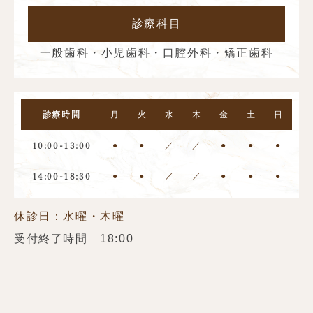
診療科目
一般歯科・小児歯科・口腔外科・矯正歯科
月
火
水
木
金
土
日
診療時間
●
●
／
／
●
●
●
10:00-13:00
●
●
／
／
●
●
●
14:00-18:30
休診日：水曜・木曜
受付終了時間 18:00