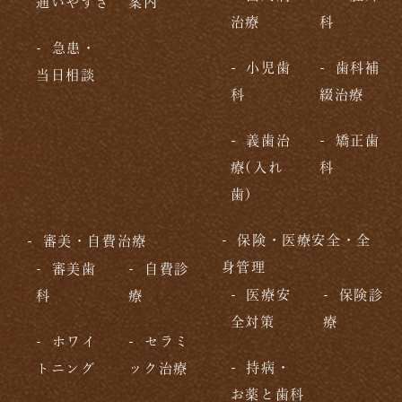
通いやすさ
案内
治療
科
急患・
小児歯
歯科補
当日相談
科
綴治療
義歯治
矯正歯
療(入れ
科
歯)
保険・医療安全・全
審美・自費治療
身管理
審美歯
自費診
医療安
保険診
科
療
全対策
療
ホワイ
セラミ
持病・
トニング
ック治療
お薬と歯科