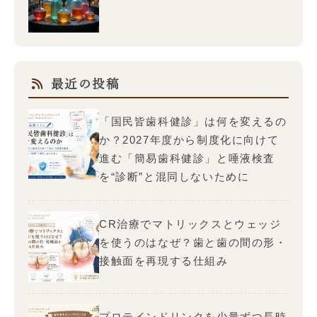
最近の投稿
「国民皆歯科健診」は何を変えるの
か？2027年度から制度化に向けて
進む「簡易歯科健診」と唾液検査
を“診断”と混同しないために
CR治療でマトリックスとウェッジ
を使うのはなぜ？歯と歯の間の形・
接触面を再現する仕組み
プロテインドリンクを少量ずつ長時