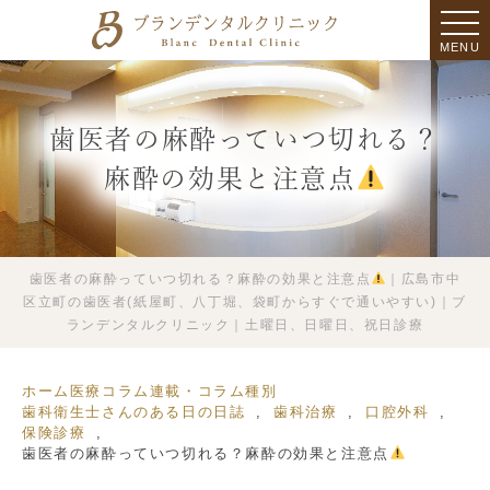
MENU
歯医者の麻酔っていつ切れる？
麻酔の効果と注意点
歯医者の麻酔っていつ切れる？麻酔の効果と注意点
｜広島市中
区立町の歯医者(紙屋町、八丁堀、袋町からすぐで通いやすい)｜ブ
ランデンタルクリニック｜土曜日、日曜日、祝日診療
ホーム
医療コラム
連載・コラム種別
歯科衛生士さんのある日の日誌
歯科治療
口腔外科
保険診療
歯医者の麻酔っていつ切れる？麻酔の効果と注意点