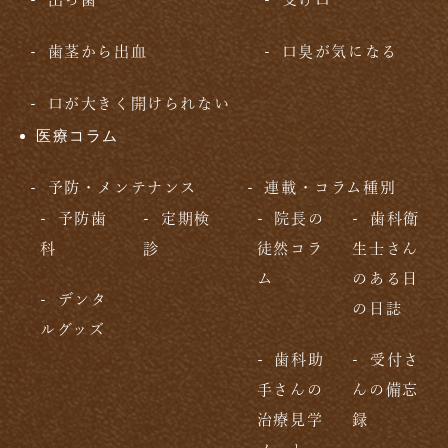
歯茎から出血
口臭が気になる
口が大きく開けられない
医療コラム
予防・メンテナンス
連載・コラム種別
予防歯
定期検
院長の
歯科衛
科
診
徒然コラ
生士さん
ム
のある日
デンタ
の日誌
ルグッズ
歯科助
受付さ
手さんの
んの備忘
治療見学
録