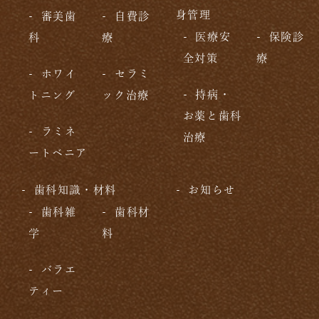
身管理
審美歯
自費診
医療安
保険診
科
療
全対策
療
ホワイ
セラミ
持病・
トニング
ック治療
お薬と歯科
ラミネ
治療
ートベニア
歯科知識・材料
お知らせ
歯科雑
歯科材
学
料
バラエ
ティー