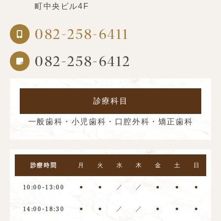
町中央ビル4F
082-258-6411
082-258-6412
診療科目
一般歯科・小児歯科・口腔外科・矯正歯科
月
火
水
木
金
土
日
診療時間
●
●
／
／
●
●
●
10:00-13:00
●
●
／
／
●
●
●
14:00-18:30