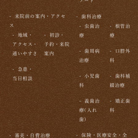
ノート
来院前の案内・アクセ
歯科治療
ス
虫歯治
根管治
地域・
初診・
療
療
アクセス・
予約・来院
歯周病
口腔外
通いやすさ
案内
治療
科
急患・
小児歯
歯科補
当日相談
科
綴治療
義歯治
矯正歯
療(入れ
科
歯)
保険・医療安全・全
審美・自費治療