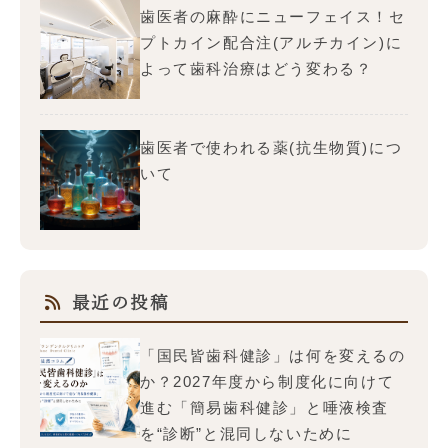
歯医者の麻酔にニューフェイス！セ
プトカイン配合注(アルチカイン)に
よって歯科治療はどう変わる？
歯医者で使われる薬(抗生物質)につ
いて
最近の投稿
「国民皆歯科健診」は何を変えるの
か？2027年度から制度化に向けて
進む「簡易歯科健診」と唾液検査
を“診断”と混同しないために