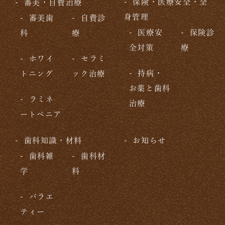
保険・医療安全・全
審美・自費治療
身管理
審美歯
自費診
医療安
保険診
科
療
全対策
療
ホワイ
セラミ
持病・
トニング
ック治療
お薬と歯科
ラミネ
治療
ートベニア
歯科知識・材料
お知らせ
歯科雑
歯科材
学
料
バラエ
ティー