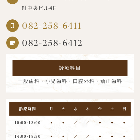
町中央ビル4F
082-258-6411
082-258-6412
診療科目
一般歯科・小児歯科・口腔外科・矯正歯科
月
火
水
木
金
土
日
診療時間
●
●
／
／
●
●
●
10:00-13:00
●
●
／
／
●
●
●
14:00-18:30