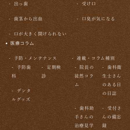
出っ歯
受け口
歯茎から出血
口臭が気になる
口が大きく開けられない
医療コラム
予防・メンテナンス
連載・コラム種別
予防歯
定期検
院長の
歯科衛
科
診
徒然コラ
生士さん
ム
のある日
デンタ
の日誌
ルグッズ
歯科助
受付さ
手さんの
んの備忘
治療見学
録