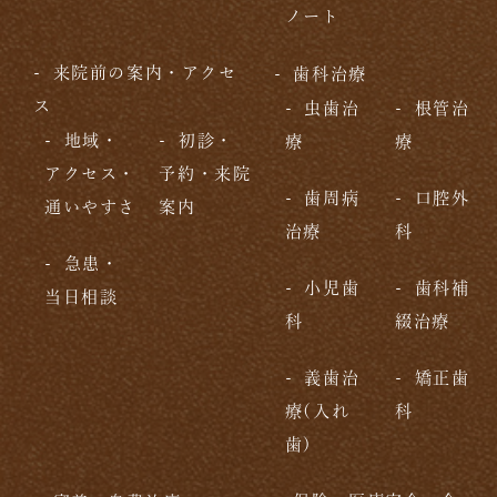
ノート
来院前の案内・アクセ
歯科治療
ス
虫歯治
根管治
地域・
初診・
療
療
アクセス・
予約・来院
歯周病
口腔外
通いやすさ
案内
治療
科
急患・
小児歯
歯科補
当日相談
科
綴治療
義歯治
矯正歯
療(入れ
科
歯)