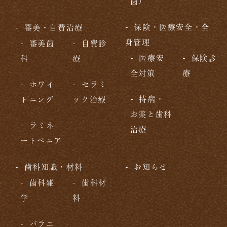
歯)
保険・医療安全・全
審美・自費治療
身管理
審美歯
自費診
医療安
保険診
科
療
全対策
療
ホワイ
セラミ
持病・
トニング
ック治療
お薬と歯科
ラミネ
治療
ートベニア
歯科知識・材料
お知らせ
歯科雑
歯科材
学
料
バラエ