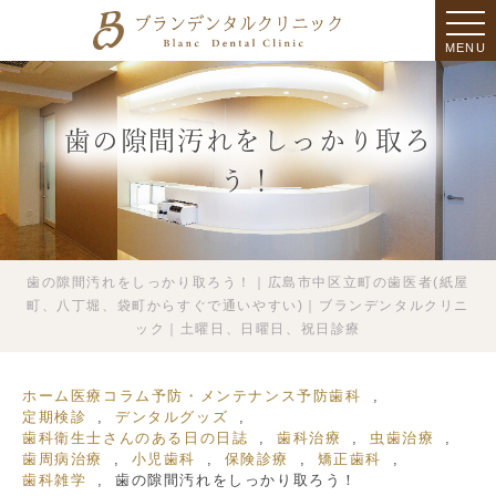
MENU
歯の隙間汚れをしっかり取ろ
う！
歯の隙間汚れをしっかり取ろう！｜広島市中区立町の歯医者(紙屋
町、八丁堀、袋町からすぐで通いやすい)｜ブランデンタルクリニ
ック｜土曜日、日曜日、祝日診療
ホーム
医療コラム
予防・メンテナンス
予防歯科
定期検診
デンタルグッズ
歯科衛生士さんのある日の日誌
歯科治療
虫歯治療
歯周病治療
小児歯科
保険診療
矯正歯科
歯科雑学
歯の隙間汚れをしっかり取ろう！