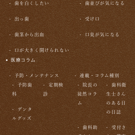
歯を白くしたい
歯並びが気になる
出っ歯
受け口
歯茎から出血
口臭が気になる
口が大きく開けられない
医療コラム
予防・メンテナンス
連載・コラム種別
予防歯
定期検
院長の
歯科衛
科
診
徒然コラ
生士さん
ム
のある日
デンタ
の日誌
ルグッズ
歯科助
受付さ