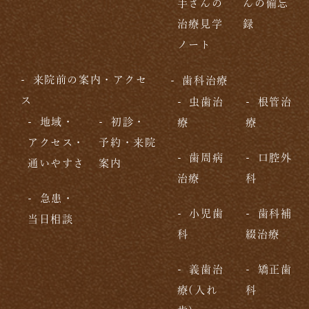
手さんの
んの備忘
治療見学
録
ノート
来院前の案内・アクセ
歯科治療
ス
虫歯治
根管治
地域・
初診・
療
療
アクセス・
予約・来院
歯周病
口腔外
通いやすさ
案内
治療
科
急患・
小児歯
歯科補
当日相談
科
綴治療
義歯治
矯正歯
療(入れ
科