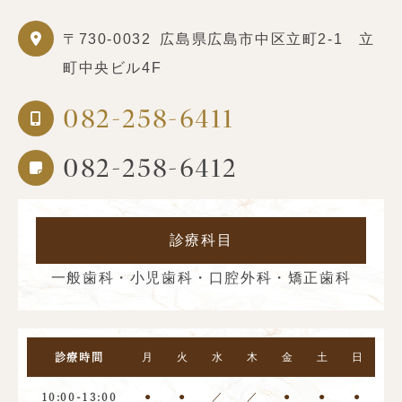
〒730-0032
広島県広島市中区立町2-1 立
町中央ビル4F
082-258-6411
082-258-6412
診療科目
一般歯科・小児歯科・口腔外科・矯正歯科
月
火
水
木
金
土
日
診療時間
●
●
／
／
●
●
●
10:00-13:00