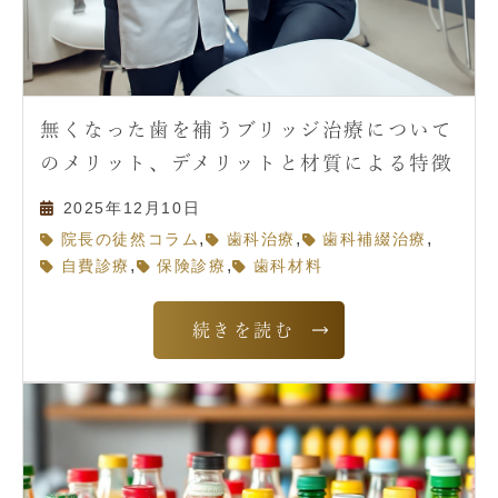
無くなった歯を補うブリッジ治療について
のメリット、デメリットと材質による特徴
2025年12月10日
,
,
,
院長の徒然コラム
歯科治療
歯科補綴治療
,
,
自費診療
保険診療
歯科材料
続きを読む