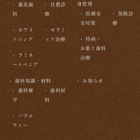
身管理
審美歯
自費診
医療安
保険診
科
療
全対策
療
ホワイ
セラミ
持病・
トニング
ック治療
お薬と歯科
ラミネ
治療
ートベニア
歯科知識・材料
お知らせ
歯科雑
歯科材
学
料
バラエ
ティー