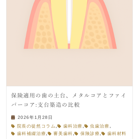
保険適用の歯の土台、メタルコアとファイ
バーコア:支台築造の比較
2026年1月28日
,
,
,
院長の徒然コラム
歯科治療
虫歯治療
,
,
,
歯科補綴治療
審美歯科
保険診療
歯科材料