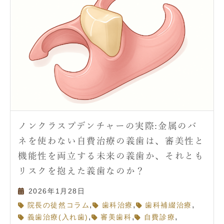
ノンクラスプデンチャーの実際:金属のバ
ネを使わない自費治療の義歯は、審美性と
機能性を両立する未来の義歯か、それとも
リスクを抱えた義歯なのか？
2026年1月28日
,
,
,
院長の徒然コラム
歯科治療
歯科補綴治療
,
,
,
義歯治療(入れ歯)
審美歯科
自費診療