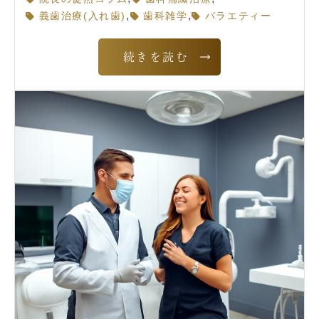
,
,
義歯治療(入れ歯)
歯科雑学
バラエティー
続きを読む