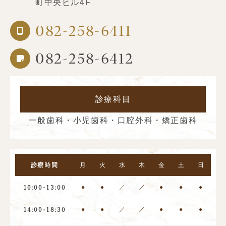
町中央ビル4F
082-258-6411
082-258-6412
診療科目
一般歯科・小児歯科・口腔外科・矯正歯科
月
火
水
木
金
土
日
診療時間
●
●
／
／
●
●
●
10:00-13:00
●
●
／
／
●
●
●
14:00-18:30