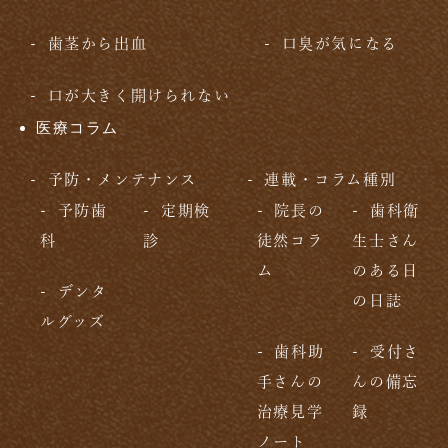
歯茎から出血
口臭が気になる
口が大きく開けられない
医療コラム
予防・メンテナンス
連載・コラム種別
予防歯
定期検
院長の
歯科衛
科
診
徒然コラ
生士さん
ム
のある日
デンタ
の日誌
ルグッズ
歯科助
受付さ
手さんの
んの備忘
治療見学
録
ノート