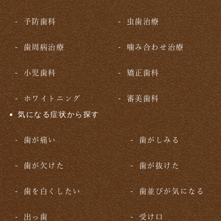
予防歯科
虫歯治療
歯周病治療
噛み合わせ治療
小児歯科
矯正歯科
ホワイトニング
審美歯科
気になる症状から探す
歯が痛い
歯がしみる
歯が欠けた
歯が抜けた
歯を白くしたい
歯並びが気になる
出っ歯
受け口