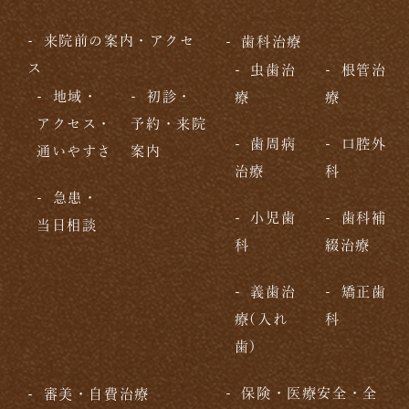
来院前の案内・アクセ
歯科治療
ス
虫歯治
根管治
地域・
初診・
療
療
アクセス・
予約・来院
歯周病
口腔外
通いやすさ
案内
治療
科
急患・
小児歯
歯科補
当日相談
科
綴治療
義歯治
矯正歯
療(入れ
科
歯)
保険・医療安全・全
審美・自費治療