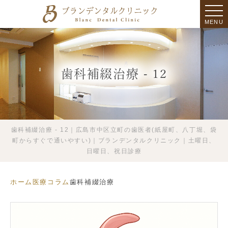
MENU
歯科補綴治療 - 12
歯科補綴治療 - 12｜広島市中区立町の歯医者(紙屋町、八丁堀、袋
町からすぐで通いやすい)｜ブランデンタルクリニック｜土曜日、
日曜日、祝日診療
ホーム
医療コラム
歯科補綴治療