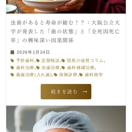
虫歯があると寿命が縮む！？：大阪公立大
学が発表した「歯の状態」と「全死因死亡
率」の興味深い因果関係
2026年1月24日
,
,
,
予防歯科
定期検診
院長の徒然コラム
,
,
,
歯科治療
虫歯治療
歯科補綴治療
,
,
義歯治療(入れ歯)
保険診療
歯科雑学
続きを読む