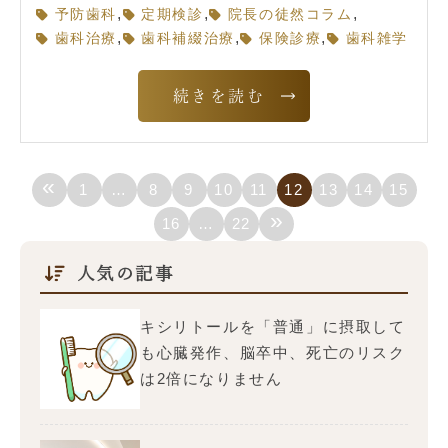
,
,
,
予防歯科
定期検診
院長の徒然コラム
,
,
,
歯科治療
歯科補綴治療
保険診療
歯科雑学
続きを読む
«
1
…
8
9
10
11
12
13
14
15
»
16
…
22
人気の記事
キシリトールを「普通」に摂取して
も心臓発作、脳卒中、死亡のリスク
は2倍になりません