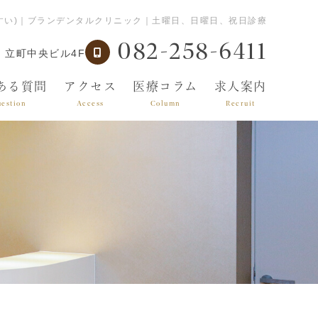
やすい)｜ブランデンタルクリニック｜土曜日、日曜日、祝日診療
082-258-6411
 立町中央ビル4F
ある質問
アクセス
医療コラム
求人案内
estion
Access
Column
Recruit