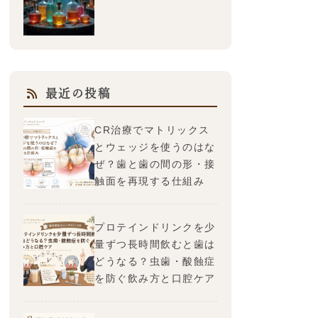
最近の投稿
CR治療でマトリックス
とウェッジを使うのはな
ぜ？歯と歯の間の形・接
触面を再現する仕組み
プロテインドリンクを少
量ずつ長時間飲むと歯は
どうなる？虫歯・酸蝕症
を防ぐ飲み方と口腔ケア