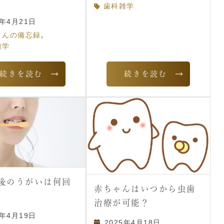
歯科雑学
5年4月21日
,
さんの備忘録
雑学
続きを読む
続きを読む
後のうがいは何回
赤ちゃんはいつから虫歯
治療が可能？
5年4月19日
2025年4月18日