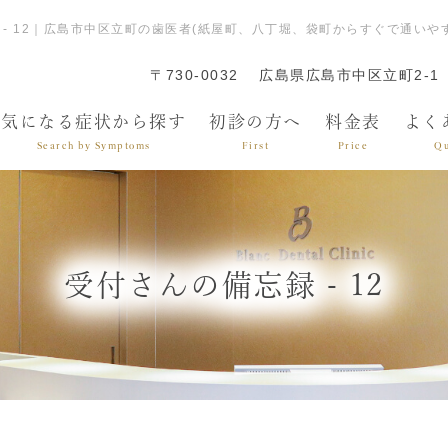
 - 12｜広島市中区立町の歯医者(紙屋町、八丁堀、袋町からすぐで通い
〒730-0032
広島県広島市中区立町2-1
気になる症状から探す
初診の方へ
料金表
よく
Search by Symptoms
First
Price
Qu
受付さんの備忘録 - 12