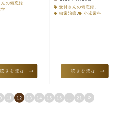
,
さんの備忘録
,
受付さんの備忘録
雑学
,
虫歯治療
小児歯科
続きを読む
続きを読む
»
0
11
12
13
14
15
16
…
21