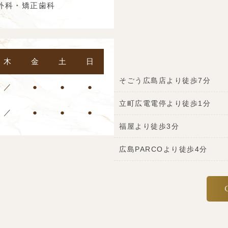
外科・矯正歯科
木
金
土
日
そごう広島店より徒歩7分
／
●
●
●
立町広電電停より徒歩1分
／
●
●
●
福屋より徒歩3分
広島PARCOより徒歩4分