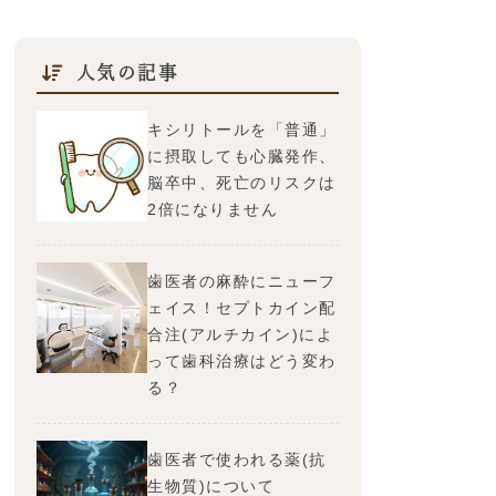
人気の記事
キシリトールを「普通」
に摂取しても心臓発作、
脳卒中、死亡のリスクは
2倍になりません
歯医者の麻酔にニューフ
ェイス！セプトカイン配
合注(アルチカイン)によ
って歯科治療はどう変わ
る？
歯医者で使われる薬(抗
生物質)について