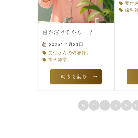
受付
歯科
歯が溶けるかも！？
2025年4月21日
,
受付さんの備忘録
歯科雑学
続きを読む
«
1
…
8
9
1