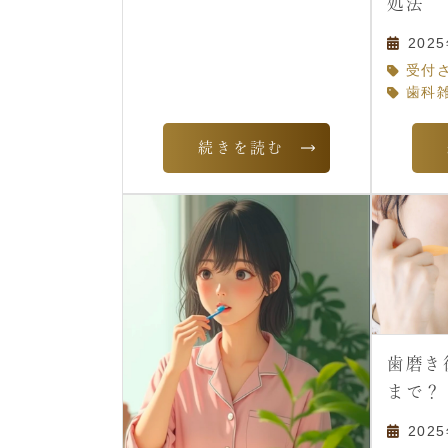
処法
202
受付
歯科
続きを読む
歯磨き
まで？
202