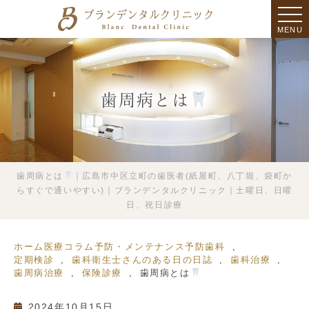
MENU
歯周病とは
歯周病とは
｜広島市中区立町の歯医者(紙屋町、八丁堀、袋町か
らすぐで通いやすい)｜ブランデンタルクリニック｜土曜日、日曜
日、祝日診療
ホーム
医療コラム
予防・メンテナンス
予防歯科
定期検診
歯科衛生士さんのある日の日誌
歯科治療
歯周病治療
保険診療
歯周病とは
2024年10月15日