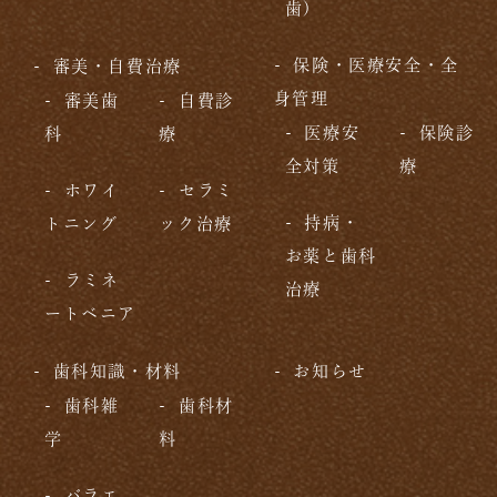
歯)
保険・医療安全・全
審美・自費治療
身管理
審美歯
自費診
医療安
保険診
科
療
全対策
療
ホワイ
セラミ
持病・
トニング
ック治療
お薬と歯科
ラミネ
治療
ートベニア
歯科知識・材料
お知らせ
歯科雑
歯科材
学
料
バラエ