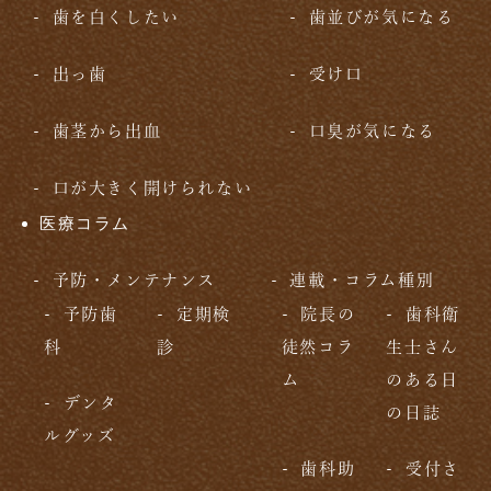
歯を白くしたい
歯並びが気になる
出っ歯
受け口
歯茎から出血
口臭が気になる
口が大きく開けられない
医療コラム
予防・メンテナンス
連載・コラム種別
予防歯
定期検
院長の
歯科衛
科
診
徒然コラ
生士さん
ム
のある日
デンタ
の日誌
ルグッズ
歯科助
受付さ