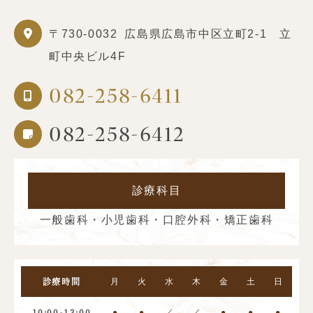
〒730-0032
広島県広島市中区立町2-1 立
町中央ビル4F
082-258-6411
082-258-6412
診療科目
一般歯科・小児歯科・口腔外科・矯正歯科
月
火
水
木
金
土
日
診療時間
●
●
／
／
●
●
●
10:00-13:00