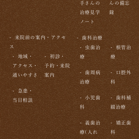
手さんの
んの備忘
治療見学
録
ノート
来院前の案内・アクセ
歯科治療
ス
虫歯治
根管治
地域・
初診・
療
療
アクセス・
予約・来院
歯周病
口腔外
通いやすさ
案内
治療
科
急患・
小児歯
歯科補
当日相談
科
綴治療
義歯治
矯正歯
療(入れ
科